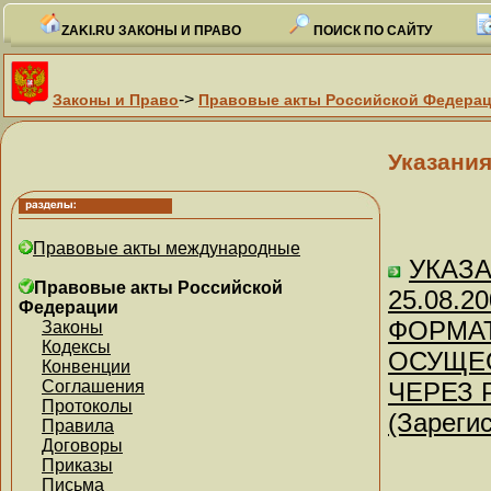
ZAKI.RU ЗАКОНЫ И ПРАВО
ПОИСК ПО САЙТУ
->
Законы и Право
Правовые акты Российской Федера
Указания
Правовые акты международные
УКАЗАН
Правовые акты Российской
25.08.
Федерации
ФОРМА
Законы
Кодексы
ОСУЩЕ
Конвенции
Соглашения
ЧЕРЕЗ 
Протоколы
(Зареги
Правила
Договоры
Приказы
Письма