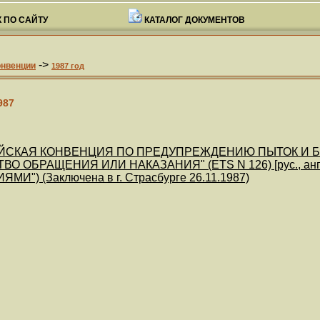
 ПО САЙТУ
КАТАЛОГ ДОКУМЕНТОВ
->
онвенции
1987 год
987
ЙСКАЯ КОНВЕНЦИЯ ПО ПРЕДУПРЕЖДЕНИЮ ПЫТОК И 
О ОБРАЩЕНИЯ ИЛИ НАКАЗАНИЯ" (ETS N 126) [рус., ан
И") (Заключена в г. Страсбурге 26.11.1987)