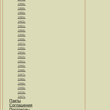
1969г.
1968г.
1966г.
1965г.
1963г.
1961г.
1960г.
1959г.
1958г.
1957г.
1956г.
1954г.
1952г.
1951г.
1949г.
1948г.
1947г.
1946г.
1944г.
1936г.
1933г.
1907г.
Пакты
Соглашения
Протоколы