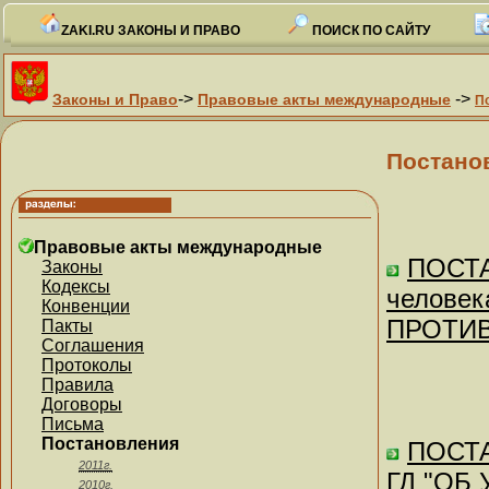
ZAKI.RU ЗАКОНЫ И ПРАВО
ПОИСК ПО САЙТУ
->
->
Законы и Право
Правовые акты международные
П
Постано
Правовые акты международные
ПОСТА
Законы
Кодексы
человек
Конвенции
ПРОТИВ 
Пакты
Соглашения
Протоколы
Правила
Договоры
Письма
Постановления
ПОСТА
2011г.
ГД "ОБ
2010г.