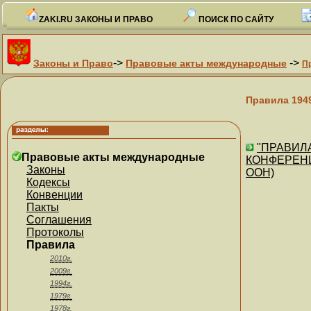
ZAKI.RU ЗАКОНЫ И ПРАВО
ПОИСК ПО САЙТУ
->
->
Законы и Право
Правовые акты международные
П
Правила 194
"ПРАВИЛ
Правовые акты международные
КОНФЕРЕНЦИ
Законы
ООН)
Кодексы
Конвенции
Пакты
Соглашения
Протоколы
Правила
2010г.
2009г.
1994г.
1979г.
1978г.