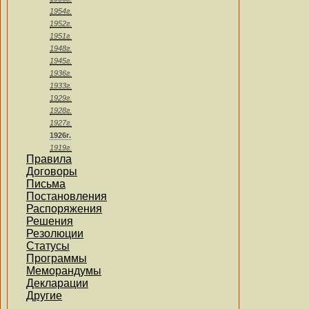
1954г.
1952г.
1951г.
1948г.
1945г.
1936г.
1933г.
1929г.
1928г.
1927г.
1926г.
1919г.
Правила
Договоры
Письма
Постановления
Распоряжения
Решения
Резолюции
Статусы
Программы
Меморандумы
Декларации
Другие