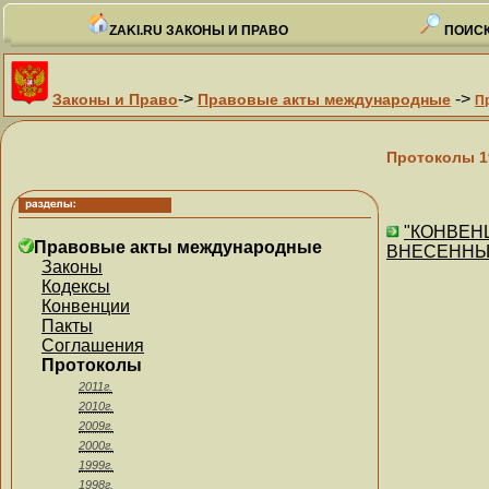
ZAKI.RU ЗАКОНЫ И ПРАВО
ПОИСК
->
->
Законы и Право
Правовые акты международные
П
Протоколы 1
"КОНВЕН
Правовые акты международные
ВНЕСЕННЫМИ
Законы
Кодексы
Конвенции
Пакты
Соглашения
Протоколы
2011г.
2010г.
2009г.
2000г.
1999г.
1998г.