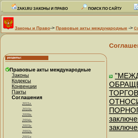
ZAKI.RU ЗАКОНЫ И ПРАВО
ПОИСК ПО САЙТУ
->
->
Законы и Право
Правовые акты международные
С
Соглаше
Правовые акты международные
"МЕЖ
Законы
Кодексы
ОБРАЩ
Конвенции
ТОРГОВ
Пакты
Соглашения
ОТНОС
2011г.
ПОРНОГ
2010г.
2009г.
заключе
2004г.
заключен
2003г.
2002г.
2001г.