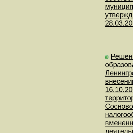
муницип
утвержд
28.03.20
Решен
образов
Ленингр
внесени
16.10.2
террито
Сосново
налогоо
вмененн
деятель