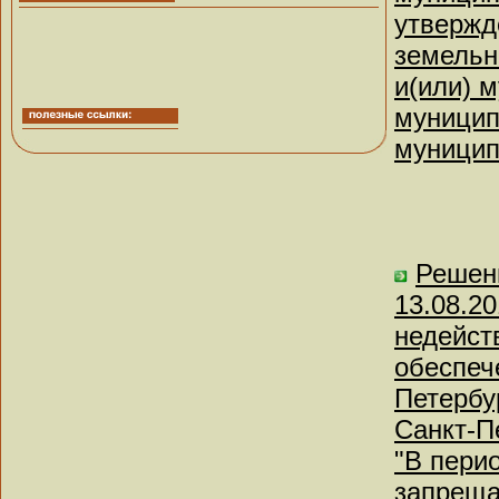
утвержд
земельн
и(или) 
муницип
муницип
Решени
13.08.2
недейст
обеспеч
Петербу
Санкт-Пе
"В пери
запреща