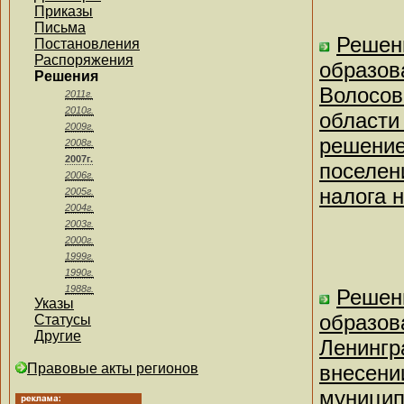
Приказы
Письма
Решен
Постановления
Распоряжения
образов
Решения
Волосов
2011г.
2010г.
области
2009г.
решение
2008г.
2007г.
поселен
2006г.
налога 
2005г.
2004г.
2003г.
2000г.
1999г.
1990г.
1988г.
Решен
Указы
образов
Статусы
Другие
Ленингр
Правовые акты регионов
внесени
муницип