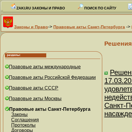
ZAKI.RU ЗАКОНЫ И ПРАВО
ПОИСК ПО САЙТУ
->
->
Законы и Право
Правовые акты Санкт-Петербурга
Решения
Правовые акты международные
Решени
Правовые акты Российской Федерации
17.03.20
удовлет
Правовые акты СССР
недейст
Правовые акты Москвы
Санкт-П
Правовые акты Санкт-Петербурга
насажде
Законы
Соглашения
Протоколы
Договоры