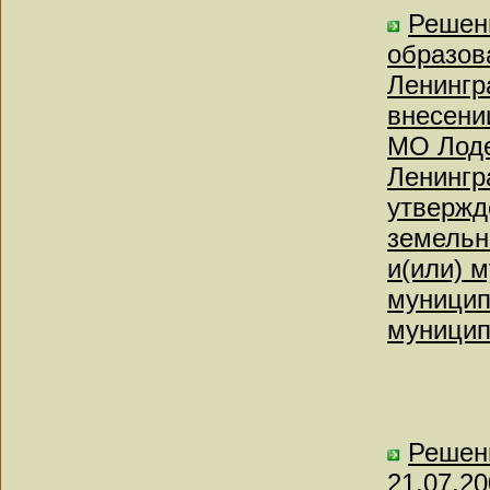
Решен
образов
Ленингр
внесени
МО Лоде
Ленингр
утвержд
земельн
и(или) 
муницип
муницип
Решени
21.07.2