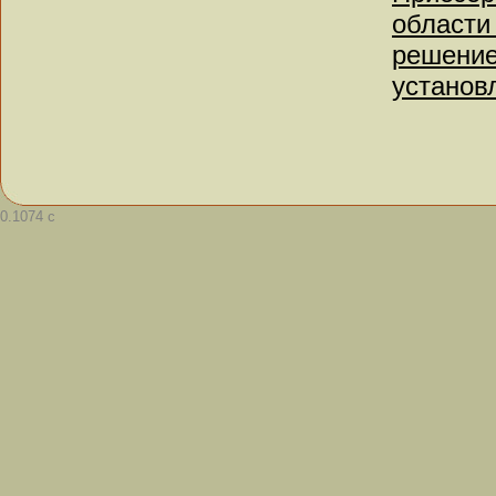
области
решение
установ
0.1074 с