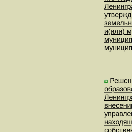
Ленингр
утвержд
земельн
и(или) 
муницип
муницип
Решен
образов
Ленингр
внесени
управле
находящ
собстве