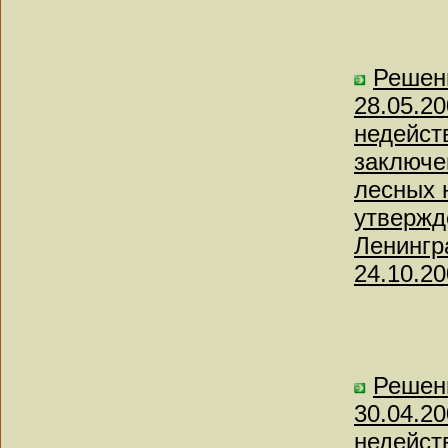
Решени
28.05.2
недейст
заключе
лесных 
утвержд
Ленингра
24.10.20
Решени
30.04.2
недейст