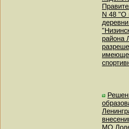
Правите
N 48 "О
деревни
"Низинс
района 
разреше
имеющег
спортив
Решен
образов
Ленингр
внесени
МО Лоде