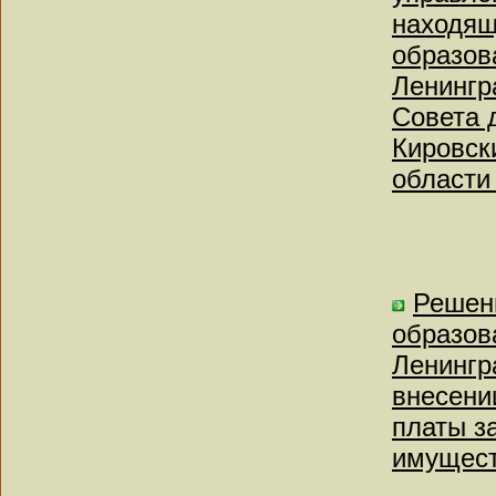
находящ
образов
Ленингр
Совета 
Кировск
области 
Решен
образов
Ленингр
внесени
платы з
имущест