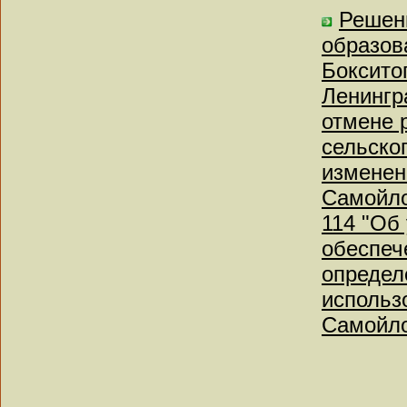
Решен
образов
Боксито
Ленингр
отмене 
сельско
изменен
Самойло
114 "Об
обеспеч
определ
использ
Самойло