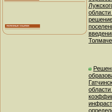
Лужског
области
решение
поселен
введени
Толмаче
Решен
образов
Гатчинс
области
коэффиц
инфраст
определ