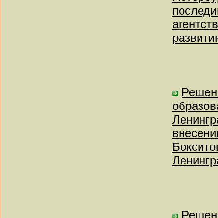
последи
агентст
развити
Решен
образов
Ленингр
внесени
Боксито
Ленингр
Решен