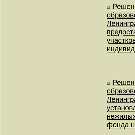
Решен
образов
Ленингр
предост
участко
индивид
Решен
образов
Ленингр
установ
нежилых
фонда н