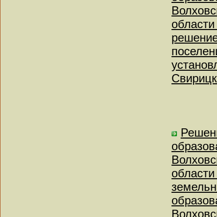
Волховс
области
решение
поселени
установ
Свирицк
Решен
образов
Волховс
области
земельн
образов
Волховс