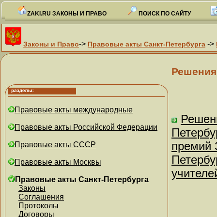
ZAKI.RU ЗАКОНЫ И ПРАВО
ПОИСК ПО САЙТУ
->
->
Законы и Право
Правовые акты Санкт-Петербурга
Решения
Правовые акты международные
Решен
Правовые акты Российской Федерации
Петербу
премий 
Правовые акты СССР
Петербу
Правовые акты Москвы
учителе
Правовые акты Санкт-Петербурга
Законы
Соглашения
Протоколы
Договоры