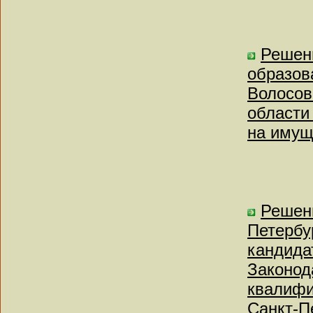
Решен
образов
Волосов
области
на имущ
Решен
Петербу
кандида
Законод
квалифи
Санкт-П