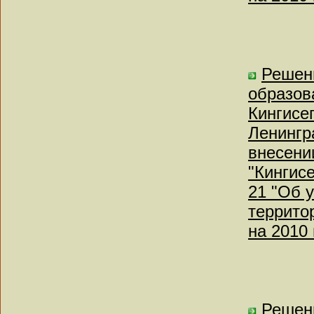
Решен
образов
Кингисе
Ленингр
внесени
"Кингисе
21 "Об 
террито
на 2010 
Решен