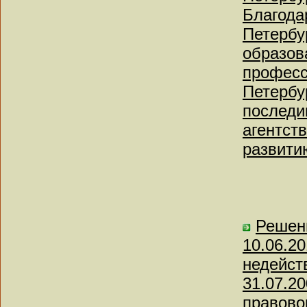
Благода
Петербу
образов
професс
Петербу
последи
агентст
развити
Решени
10.06.2
недейст
31.07.20
правово