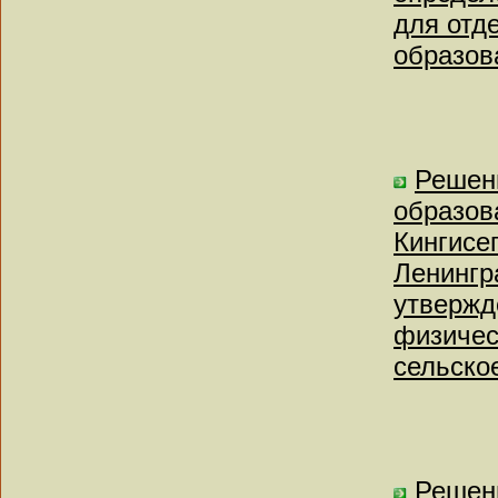
для отд
образов
Решен
образов
Кингисе
Ленингр
утвержд
физичес
сельское
Решен