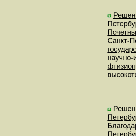
Решен
Петербу
Почетны
Санкт-П
государ
научно-
фтизиоп
высокот
Решен
Петербу
Благода
Петербу