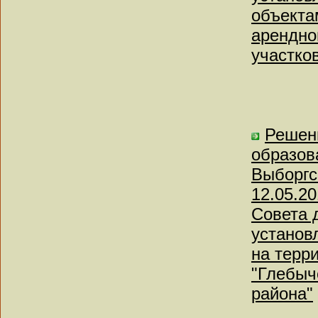
объекта
арендно
участко
Решен
образов
Выборгс
12.05.2
Совета д
установ
на терр
"Глебыч
района"