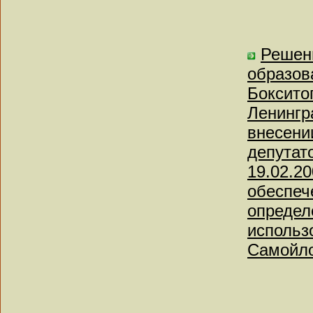
Решен
образов
Боксито
Ленингр
внесени
депутат
19.02.2
обеспеч
определ
использ
Самойло