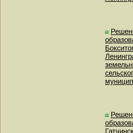
Решен
образов
Боксито
Ленингр
земельн
сельско
муницип
Решен
образов
Гатчинс