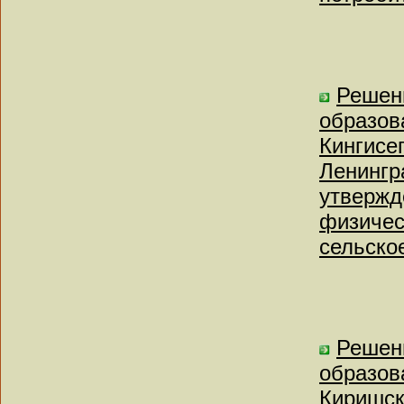
Решен
образов
Кингисе
Ленингр
утвержд
физичес
сельское
Решен
образов
Киришск