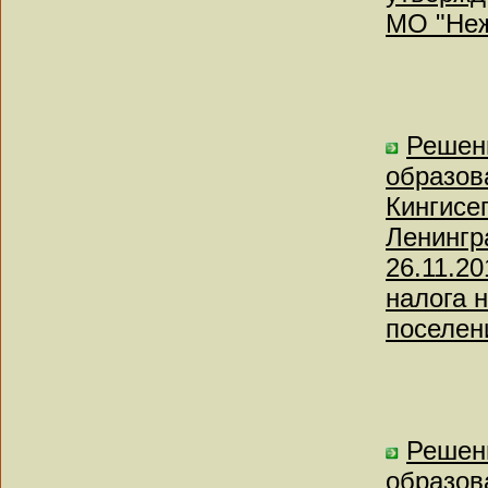
МО "Неж
Решен
образов
Кингисе
Ленингра
26.11.2
налога 
поселени
Решен
образов