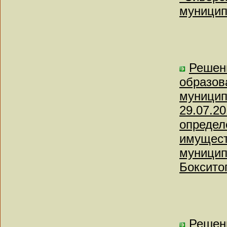
муницип
Решен
образов
муницип
29.07.2
определ
имущест
муницип
Боксито
Решени