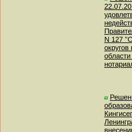
22.07.20
удовлет
недейст
Правите
N 127 "
округов
области
нотариа
Решен
образов
Кингисе
Ленингр
внесени