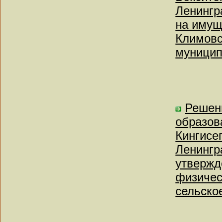
Ленингр
на имущ
Климовс
муницип
Решен
образов
Кингисе
Ленингр
утвержд
физичес
сельское