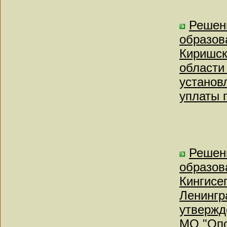
Решен
образов
Киришск
области 
установ
уплаты 
Решен
образов
Кингисе
Ленингр
утвержд
МО "Опо