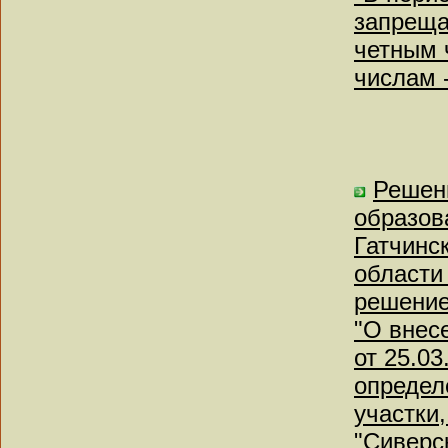
запреща
четным 
числам -
Решен
образов
Гатчинс
области
решение
"О внес
от 25.0
определ
участки
"Сиверс