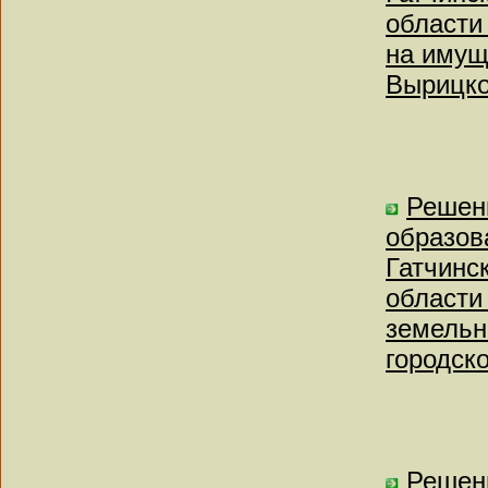
области
на имущ
Вырицко
Решен
образов
Гатчинс
области
земельн
городск
Решен