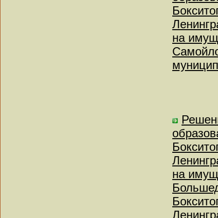
Боксито
Ленингр
на имущ
Самойло
муницип
Решен
образов
Боксито
Ленингр
на имущ
Большед
Боксито
Ленингр