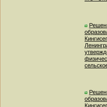
Решен
образов
Кингисе
Ленингр
утвержд
физичес
сельское
Решен
образов
Кингисе