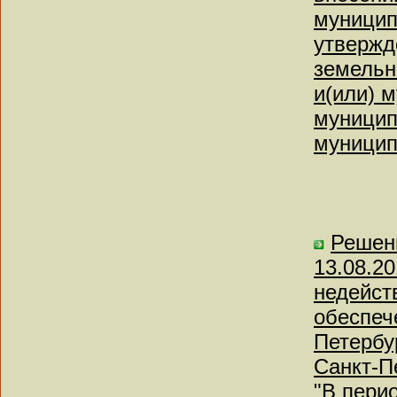
муницип
утвержд
земельн
и(или) 
муницип
муницип
Решени
13.08.2
недейст
обеспеч
Петербу
Санкт-Пе
"В пери