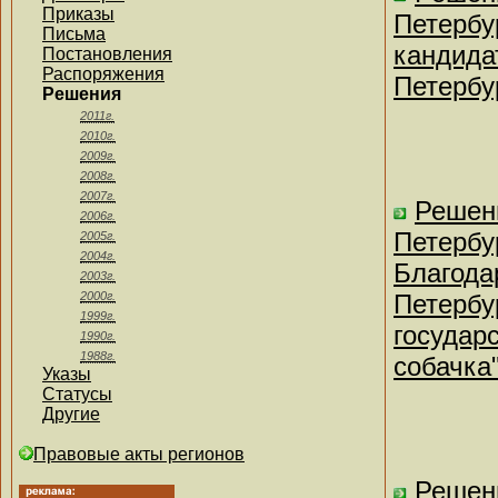
Приказы
Петербу
Письма
кандида
Постановления
Распоряжения
Петербу
Решения
2011г.
2010г.
2009г.
2008г.
2007г.
Решен
2006г.
Петербу
2005г.
2004г.
Благода
2003г.
2000г.
Петербу
1999г.
государ
1990г.
1988г.
собачка
Указы
Статусы
Другие
Правовые акты регионов
Решен