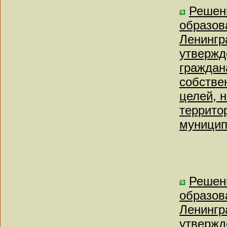
Решен
образов
Ленингр
утвержд
граждан
собстве
целей, 
террито
муницип
Решен
образов
Ленингр
утвержд