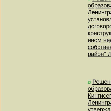
образов
Ленингр
установ
договор
констру
ином не
собстве
район" 
Решен
образов
Кингисе
Ленингр
утвержд