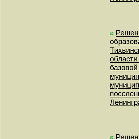
Решен
образов
Тихвинс
области
базовой
муницип
муницип
поселен
Ленингр
Решен