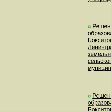
Решен
образов
Боксито
Ленингр
земельн
сельско
муницип
Решен
образов
Боксито