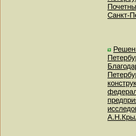
Почетны
Санкт-П
Решен
Петербу
Благода
Петербу
констру
федерал
предпри
исследо
А.Н.Кры