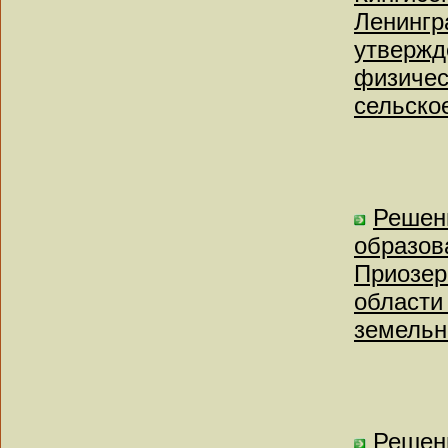
Ленингр
утвержд
физичес
сельское
Решен
образов
Приозер
области
земельно
Решен