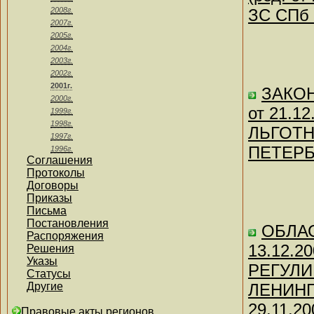
2008г.
ЗС СПб 
2007г.
2005г.
2004г.
2003г.
2002г.
2001г.
ЗАКОН 
2000г.
от 21.
1999г.
1998г.
ЛЬГОТН
1997г.
ПЕТЕРБУ
1996г.
Соглашения
Протоколы
Договоры
Приказы
Письма
Постановления
ОБЛАС
Распоряжения
13.12.2
Решения
Указы
РЕГУЛ
Статусы
Другие
ЛЕНИНГ
29.11.20
Правовые акты регионов