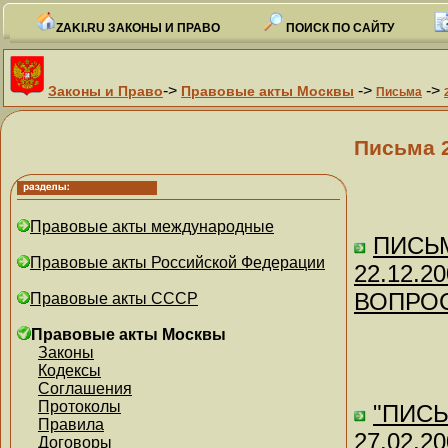
ZAKI.RU ЗАКОНЫ И ПРАВО
ПОИСК ПО САЙТУ
->
->
->
Законы и Право
Правовые акты Москвы
Письма
Письма 
Правовые акты международные
ПИСЬМ
Правовые акты Российской Федерации
22.12.2
ВОПРО
Правовые акты СССР
Правовые акты Москвы
Законы
Кодексы
Соглашения
Протоколы
"ПИСЬ
Правила
27.02.2
Договоры