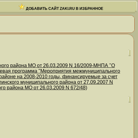
ДОБАВИТЬ САЙТ ZAKI.RU В ИЗБРАННОЕ
ого района МО от 26.03.2009 N 16/2009-МНПА "О
левая программа "Мероприятия межмуниципального
айоне на 2008-2010 годы, финансируемые за счет
инского муниципального района от 27.09.2007 N
о района МО от 26.03.2009 N 672/48)