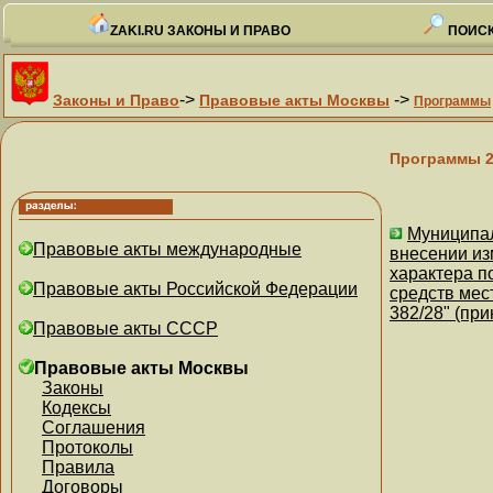
ZAKI.RU ЗАКОНЫ И ПРАВО
ПОИСК
->
->
Законы и Право
Правовые акты Москвы
Программы
Программы 2
Муниципал
Правовые акты международные
внесении и
характера п
Правовые акты Российской Федерации
средств мес
382/28" (пр
Правовые акты СССР
Правовые акты Москвы
Законы
Кодексы
Соглашения
Протоколы
Правила
Договоры