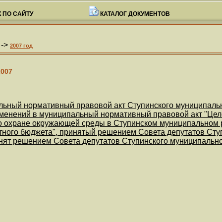
 ПО САЙТУ
КАТАЛОГ ДОКУМЕНТОВ
->
2007 год
007
ьный нормативный правовой акт Ступинского муниципальн
зменений в муниципальный нормативный правовой акт "Це
о охране окружающей среды в Ступинском муниципальном р
тного бюджета", принятый решением Совета депутатов Ступ
инят решением Совета депутатов Ступинского муниципальног