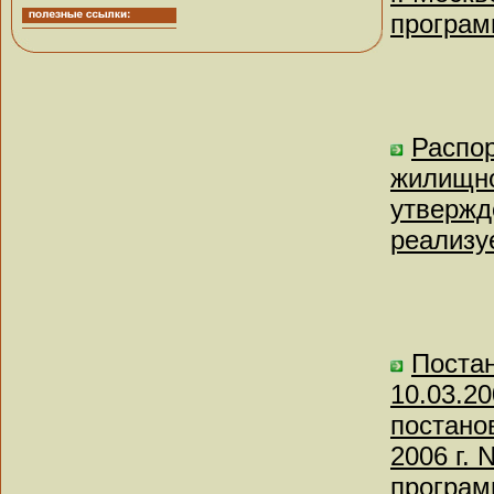
програм
Распо
жилищно
утвержд
реализу
Поста
10.03.2
постано
2006 г. 
програм