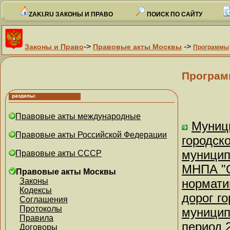
ZAKI.RU ЗАКОНЫ И ПРАВО
ПОИСК ПО САЙТУ
->
->
Законы и Право
Правовые акты Москвы
Программы
Програм
Правовые акты международные
Муниц
Правовые акты Российской Федерации
городск
муницип
Правовые акты СССР
МНПА "О
Правовые акты Москвы
Законы
нормати
Кодексы
дорог г
Соглашения
Протоколы
муницип
Правила
период 
Договоры