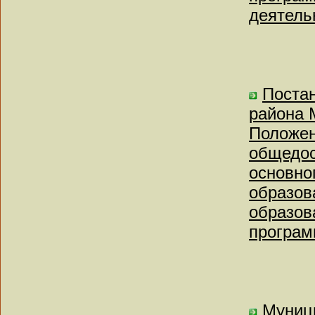
деятельн
Постан
района 
Положен
общедос
основно
образов
образов
програм
Муниц