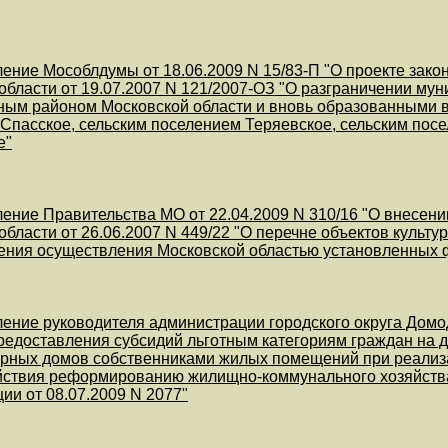
ение Мособлдумы от 18.06.2009 N 15/83-П "О проекте зако
области от 19.07.2007 N 121/2007-ОЗ "О разграничении м
ым районом Московской области и вновь образованными в 
Спасское, сельским поселением Теряевское, сельским пос
е"
ение Правительства МО от 22.04.2009 N 310/16 "О внесен
области от 26.06.2007 N 449/22 "О перечне объектов культ
ения осуществления Московской областью установленных
ение руководителя администрации городского округа Домо
редоставления субсидий льготным категориям граждан на 
рных домов собственниками жилых помещений при реализац
йствия реформированию жилищно-коммунального хозяйства
ии от 08.07.2009 N 2077"