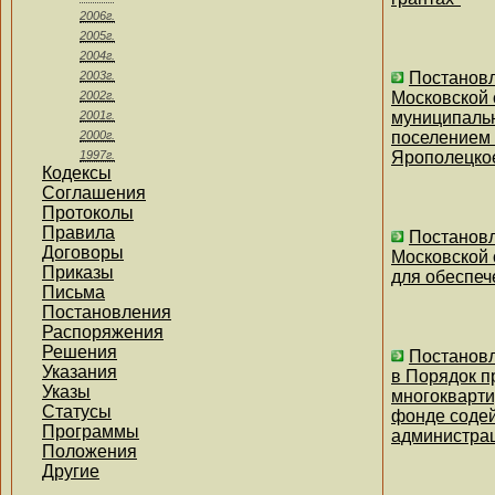
2006г.
2005г.
2004г.
2003г.
Постановл
2002г.
Московской 
2001г.
муниципальн
2000г.
поселением 
1997г.
Ярополецко
Кодексы
Соглашения
Протоколы
Правила
Постановл
Договоры
Московской 
Приказы
для обеспеч
Письма
Постановления
Распоряжения
Решения
Постановл
Указания
в Порядок п
Указы
многокварти
Статусы
фонде соде
Программы
администрац
Положения
Другие