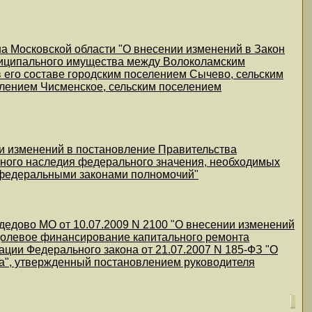
на Московской области "О внесении изменений в Закон
униципального имущества между Волоколамским
его составе городским поселением Сычево, сельским
елением Чисменское, сельским поселением
ии изменений в постановление Правительства
урного наследия федерального значения, необходимых
 федеральными законами полномочий"
дедово МО от 10.07.2009 N 2100 "О внесении изменений
долевое финансирование капитального ремонта
ии Федерального закона от 21.07.2007 N 185-ФЗ "О
", утвержденный постановлением руководителя