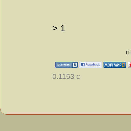
>
1
По
0.1153 с