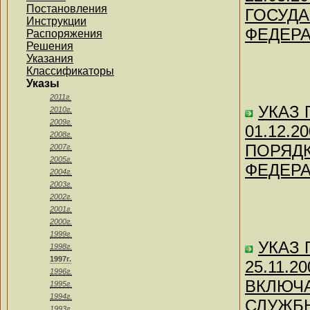
Постановления
ГОСУД
Инструкции
ФЕДЕР
Распоряжения
Решения
Указания
Классификаторы
Указы
2011г.
УКАЗ П
2010г.
2009г.
01.12.
2008г.
ПОРЯД
2007г.
2005г.
ФЕДЕР
2004г.
2003г.
2002г.
2001г.
2000г.
1999г.
УКАЗ П
1998г.
1997г.
25.11.
1996г.
ВКЛЮЧ
1995г.
1994г.
СЛУЖБ
1993г.