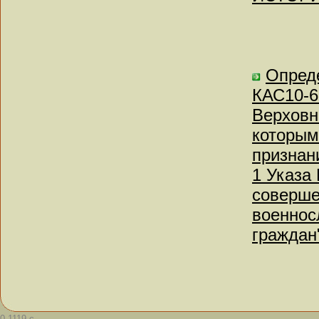
Опреде
КАС10-6
Верховн
которым
признан
1 Указа
соверше
военнос
граждан
0.1119 с