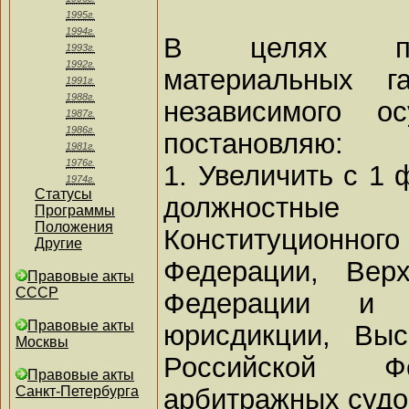
1995г.
1994г.
В целях пре
1993г.
1992г.
материальных г
1991г.
1988г.
независимого о
1987г.
1986г.
постановляю:
1981г.
1976г.
1. Увеличить с 1 
1974г.
Статусы
должностн
Программы
Положения
Конституцион
Другие
Федерации, Вер
Правовые акты
СССР
Федерации и 
Правовые акты
юрисдикции, Вы
Москвы
Российской 
Правовые акты
арбитражных судо
Санкт-Петербурга