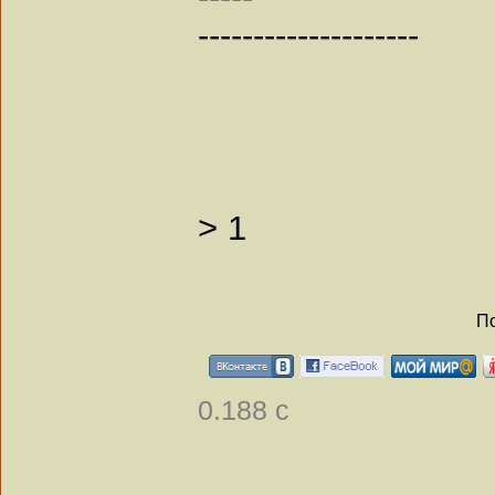
--------------------
>
1
По
0.188 с