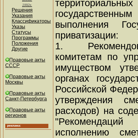
территориальных
1992г.
Решения
государственны
Указания
Классификаторы
выполнения Гос
Указы
Статусы
приватизации:
Программы
1. Рекомендо
Положения
Другие
комитетам по уп
Правовые акты
имуществом утв
СССР
органах государс
Правовые акты
Москвы
Российской Федер
Правовые акты
утверждения см
Санкт-Петербурга
расходов) на сод
Правовые акты
регионов
"Рекомендаци
исполнению сме