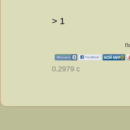
>
1
По
0.2979 с