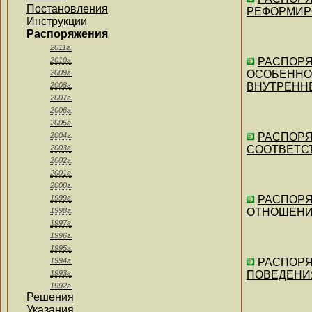
Постановления
РЕФОРМИРО
Инструкции
Распоряжения
2011г.
2010г.
РАСПОРЯЖ
2009г.
ОСОБЕННО
2008г.
ВНУТРЕНН
2007г.
2006г.
2005г.
2004г.
РАСПОРЯЖ
2003г.
СООТВЕТСТВ
2002г.
2001г.
2000г.
1999г.
РАСПОРЯЖ
1998г.
ОТНОШЕНИИ 
1997г.
1996г.
1995г.
1994г.
РАСПОРЯ
1993г.
ПОВЕДЕНИЯ"
1992г.
Решения
Указания