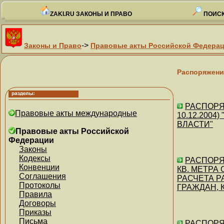
ZAKI.RU ЗАКОНЫ И ПРАВО
ПОИСК
->
Законы и Право
Правовые акты Российской Федера
Распоряжени
РАСПОРЯЖЕ
Правовые акты международные
10.12.200
ВЛАСТИ"
Правовые акты Российской
Федерации
Законы
Кодексы
РАСПОРЯЖ
Конвенции
КВ. МЕТРА
Соглашения
РАСЧЕТА 
Протоколы
ГРАЖДАН, 
Правила
Договоры
Приказы
Письма
РАСПОРЯЖ