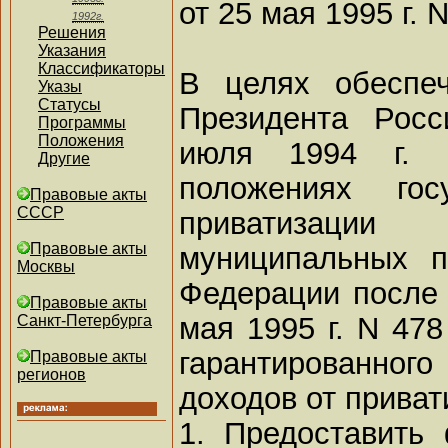
от 25 мая 1995 г. 
1992г.
Решения
Указания
Классификаторы
В целях обеспе
Указы
Статусы
Президента Рос
Программы
Положения
июля 1994 г.
Другие
положениях гос
Правовые акты
СССР
приватизации
Правовые акты
муниципальных п
Москвы
Федерации после 
Правовые акты
мая 1995 г. N 47
Санкт-Петербурга
гарантированно
Правовые акты
регионов
доходов от приват
1. Предоставить