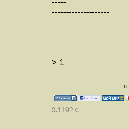
-----
--------------------
>
1
По
0.1192 с