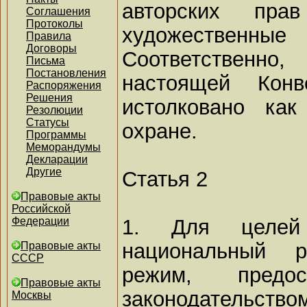
авторских пр
Соглашения
Протоколы
художествен
Правила
Договоры
Соответственно
Письма
Постановления
настоящей Кон
Распоряжения
Решения
истолковано ка
Резолюции
Статусы
охране.
Программы
Меморандумы
Декларации
Другие
Статья 2
Правовые акты
Российской
1. Для целей
Федерации
национальный 
Правовые акты
СССР
режим, предос
Правовые акты
законодательст
Москвы