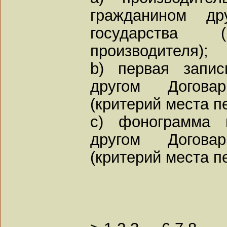
гражданином дру
государства (
производителя);
b) первая запис
другом Договар
(критерий места п
c) фонограмма 
другом Договар
(критерий места п