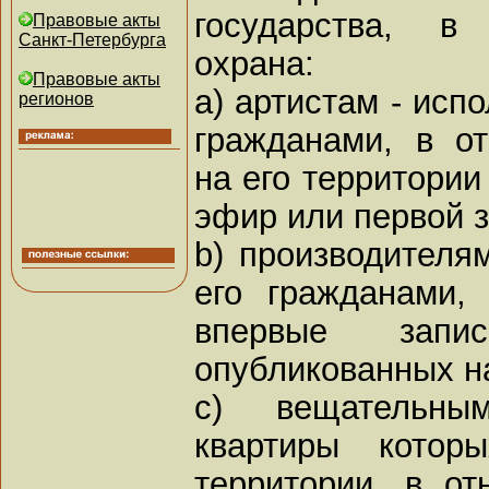
государства, в
Правовые акты
Санкт-Петербурга
охрана:
Правовые акты
a) артистам - исп
регионов
гражданами, в о
на его территории
эфир или первой з
b) производител
его гражданами,
впервые запи
опубликованных на
c) вещательны
квартиры котор
территории, в о