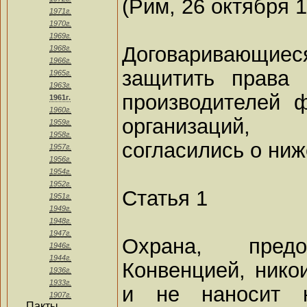
(Рим, 26 октября 1
1971г.
1970г.
1969г.
Договаривающиес
1968г.
1966г.
защитить права 
1965г.
1963г.
производителей 
1961г.
1960г.
организаций,
1959г.
1958г.
согласились о ни
1957г.
1956г.
1954г.
1952г.
Статья 1
1951г.
1949г.
1948г.
1947г.
Охрана, предо
1946г.
1944г.
Конвенцией, нико
1936г.
1933г.
и не наносит н
1907г.
Пакты