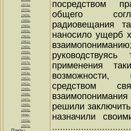
посредством пр
1971г.
1970г.
общего согла
1969г.
1968г.
радиовещания та
1966г.
1965г.
наносило ущерб 
1963г.
взаимопониманию
1961г.
1960г.
руководствуясь
1959г.
1958г.
применения таки
1957г.
1956г.
возможности, 
1954г.
1952г.
средством св
1951г.
1949г.
взаимопонимания 
1948г.
1947г.
решили заключить
1946г.
1944г.
назначили своим
1936г.
1933г.
.............................
1907г.
Пакты