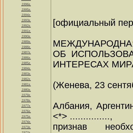
1996г.
1995г.
1994г.
[официальный пер
1993г.
1992г.
1991г.
1990г.
МЕЖДУНАРОДНА
1989г.
1988г.
ОБ ИСПОЛЬЗОВ
1987г.
1986г.
ИНТЕРЕСАХ МИР
1985г.
1984г.
1983г.
1982г.
(Женева, 23 сентя
1981г.
1980г.
1979г.
1978г.
Албания, Аргенти
1977г.
1976г.
<*> ...............,
1975г.
1974г.
признав необх
1973г.
1972г.