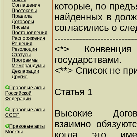
которые, по предъ
Соглашения
Протоколы
найденных в дол
Правила
Договоры
согласились о сл
Письма
Постановления
---------------------------
Распоряжения
Решения
<*> Конвенци
Резолюции
Статусы
государствами.
Программы
Меморандумы
<**> Список не пр
Декларации
Другие
Правовые акты
Статья 1
Российской
Федерации
Правовые акты
Высокие Дого
СССР
взаимно обязуютс
Правовые акты
Москвы
когда это име