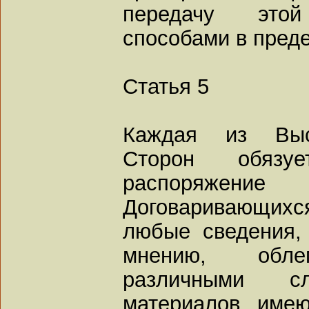
передачу это
способами в пред
Статья 5
Каждая из Выс
Сторон обязу
распоряжен
Договаривающихс
любые сведения,
мнению, облег
различными с
материалов, име