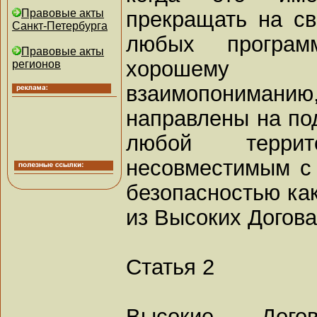
прекращать на св
Правовые акты
Санкт-Петербурга
любых програ
Правовые акты
хорошему 
регионов
взаимопонимани
направлены на по
любой терри
несовместимым с
безопасностью ка
из Высоких Догов
Статья 2
Высокие Дого