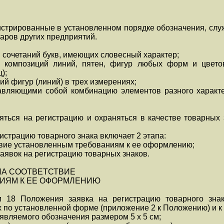
егистрированные в установленном порядке обозначения, сл
аров других предприятий.
и сочетаний букв, имеющих словесный характер;
е композиций линий, пятен, фигур любых форм и цвето
);
ий фигур (линий) в трех измерениях;
авляющими собой комбинацию элементов разного характе
ляться на регистрацию и охраняться в качестве товарных з
гистрацию товарного знака включает 2 этапа:
ствие установленным требованиям к ее оформлению;
заявок на регистрацию товарных знаков.
И НА СООТВЕТСТВИЕ
ИЯМ К ЕЕ ОФОРМЛЕНИЮ
ом 18 Положения заявка на регистрацию товарного зна
 по установленной форме (приложение 2 к Положению) и к
являемого обозначения размером 5 x 5 см;