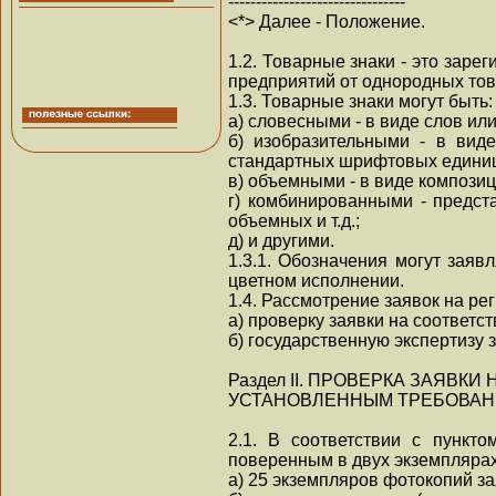
--------------------------------
<*> Далее - Положение.
1.2. Товарные знаки - это зар
предприятий от однородных тов
1.3. Товарные знаки могут быть:
а) словесными - в виде слов ил
б) изобразительными - в вид
стандартных шрифтовых единиц
в) объемными - в виде композиц
г) комбинированными - предст
объемных и т.д.;
д) и другими.
1.3.1. Обозначения могут заяв
цветном исполнении.
1.4. Рассмотрение заявок на ре
а) проверку заявки на соответ
б) государственную экспертизу 
Раздел II. ПРОВЕРКА ЗАЯВК
УСТАНОВЛЕННЫМ ТРЕБОВАН
2.1. В соответствии с пункт
поверенным в двух экземплярах
а) 25 экземпляров фотокопий за