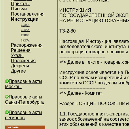
Приказы
Письма
ИНСТРУКЦИЯ
Постановления
ПО ГОСУДАРСТВЕННОЙ ЭКСП
Инструкции
НА РЕГИСТРАЦИЮ ТОВАРНЫХ
1986г.
1985г.
ТЗ-2-80
1980г.
1923г.
Настоящая Инструкция являет
Распоряжения
исследовательского института
Решения
регистрацию товарных знаков и
Указы
--------------------------------
Положения
<*> Далее в тексте - товарных з
Декреты
Другие
Инструкция основывается на П
СССР по делам изобретений и о
Правовые акты
комитетом СССР по делам изобре
Москвы
--------------------------------
<*> Далее - Комитет.
Правовые акты
Санкт-Петербурга
Раздел I. ОБЩИЕ ПОЛОЖЕНИЯ
Правовые акты
1.1. Государственная эксперти
регионов
заявок обозначений на соответ
этих обозначений в качестве то