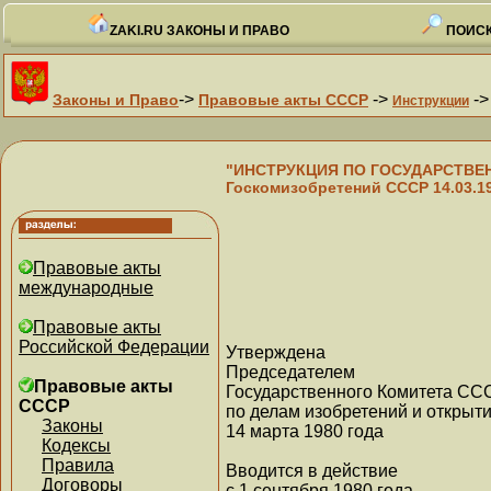
ZAKI.RU ЗАКОНЫ И ПРАВО
ПОИСК
->
->
-
Законы и Право
Правовые акты СССР
Инструкции
"ИНСТРУКЦИЯ ПО ГОСУДАРСТВЕН
Госкомизобретений СССР 14.03.1
Правовые акты
международные
Правовые акты
Российской Федерации
Утверждена
Председателем
Правовые акты
Государственного Комитета СС
СССР
по делам изобретений и открыт
Законы
14 марта 1980 года
Кодексы
Правила
Вводится в действие
Договоры
с 1 сентября 1980 года