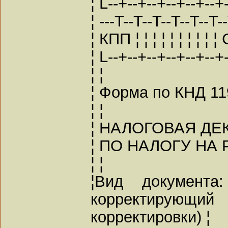
¦ L--+--+--+--+--+--+-
¦ ---T--T--T--T--T--T-
¦ КПП ¦ ¦ ¦ ¦ ¦ ¦ ¦ ¦ ¦ ¦ 
¦ L--+--+--+--+--+--+-
¦ ¦
¦ Форма по КНД 11
¦ ¦
¦ НАЛОГОВАЯ ДЕ
¦ ПО НАЛОГУ НА 
¦ ¦
¦Вид документ
корректирующи
корректировки) ¦