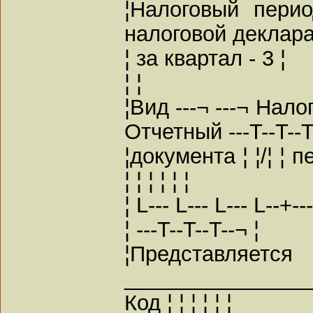
¦Налоговый пери
налоговой деклара
¦ за квартал - 3 ¦
¦ ¦
¦Вид ---¬ ---¬ Нало
Отчетный ---T--T--T
¦документа ¦ ¦/¦ ¦ п
¦ ¦ ¦ ¦ ¦ ¦
¦ L--- L--- L--- L--+--
¦ ---T--T--T--¬ ¦
¦Предс
_______________
Код ¦ ¦ ¦ ¦ ¦ ¦