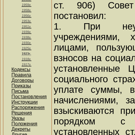
ст. 906) Сове
1959г.
1958г.
постановил:
1956г.
1953г.
1. При неупл
1951г.
1939г.
учреждениями, 
1938г.
1930г.
лицами, пользую
1925г.
1923г.
взносов на социал
1918г.
1917г.
установленные Ц
Кодексы
Правила
социального стра
Договоры
Приказы
уплате суммы, в
Письма
Постановления
начислениями, з
Инструкции
Распоряжения
взыскиваются пр
Решения
Указы
порядком с
Положения
установленных ст
Декреты
Другие