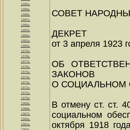
1990г.
1989г.
СОВЕТ НАРОДНЫ
1988г.
1987г.
1986г.
ДЕКРЕТ
1983г.
1982г.
от 3 апреля 1923 г
1981г.
1980г.
1979г.
1978г.
ОБ ОТВЕТСТВЕ
1977г.
1976г.
ЗАКОНОВ
1975г.
1974г.
О СОЦИАЛЬНОМ 
1973г.
1972г.
1971г.
1970г.
В отмену ст. ст. 
1969г.
1968г.
социальном обес
1967г.
1964г.
октября 1918 года
1961г.
1960г.