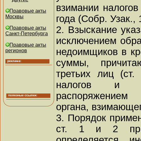
взимании налогов
Правовые акты
года (Собр. Узак., 
Москвы
2. Взыскание указ
Правовые акты
Санкт-Петербурга
исключением обра
Правовые акты
недоимщиков в кр
регионов
суммы, причита
третьих лиц (ст
налогов и сб
распоряжением 
органа, взимающе
3. Порядок примен
ст. 1 и 2 прин
определяется ин