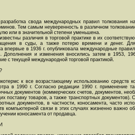
 разработка свода международных правил толкования н
рминов. Тем самым неуверенность в различном толковани
нулю или в значительной степени уменьшена.
еизвестны различия в торговой практике в их соответствую
ащения в суды, а также потерю времени и денег. Дл
а впервые в 1936 г. опубликовала международные правил
. Дополнения и изменения вносились затем в 1953, 196
вие с текущей международной торговой практикой.
?
котермс к все возрастающему использованию средств ко
тра в 1990 г. Согласно редакции 1990 г. применение т
ичных документов (коммерческих счетов, документов, нео
их поставку товаров, а также транспортных документов).
отных документов, в частности, коносамента, часто исп
тв компьютерной связи в этих случаях жизненно важно об
лучении коносамента от продавца.
И