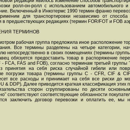
 новой редакции явилось изменение способов транспортир
озки ролл-он-ролл с использованием автомобильного и
ние. Включенный в Инкотермс 1990 термин франко перевозч
) применим для транспортировки независимо от способа
я в предшествующих редакциях (термин FOR/FOT и FOB аэ
ЕНИЯ ТЕРМИНОВ
мотром рабочая группа предложила иное расположение тор
ания. Все термины разделены на четыре категории, нач
лю непосредственно в своих помещениях (термины группы "Е
вец обязуется предоставить товар в распоряжение пере
 - FCA, FAS and FOB), согласно терминам третьей группы 
ез принятия на себя риска случайной гибели или пов
е погрузки товара (термины группы C - CFR, CIF & CIP
есет все расходы и принимает на себя все риски до мо
U & DDP). Далее приводится краткая классификация этих п
зательства сторон сгруппированы по десяти основным
но" соответствуют соответствующие обязанности покупател
ется заключить договор перевозки и оплатить ее, мы н