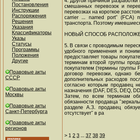
4. Другой причиной разработки
Постановления
смешанных перевозок и перев
Инструкции
перевозках на короткое расстоя
Распоряжения
carrier ... named port" (FCA
Решения
транспорта. Поэтому имевшиес
Указания
Классификаторы
НОВЫЙ СПОСОБ РАСПОЛОЖ
Указы
Статусы
5. В связи с проводимым перес
Программы
удобного применения и поним
Положения
предоставляет товары покупате
Другие
терминам второй группы прода
покупателем (термины группы F
Правовые акты
договор перевозки, однако б
СССР
дополнительных расходов посл
согласно которым продавец н
Правовые акты
назначения (DAF, DES, DEQ, DD
Москвы
Затем, по всем терминам обя
обязанности продавца "зеркаль
Правовые акты
разделе А.З. продавец обязу
Санкт-Петербурга
отсутствует" в ра
Правовые акты
регионов
>
1
2
3
...
37
38
39