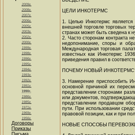
2009г.
2008г.
ЦЕЛИ ИНКОТЕРМС
2007г.
2006г.
1. Целью Инкотермс является
2005г.
внешней торговле торговых те
2003г.
странах может быть сведена к 
2002г.
2. Часто сторонам контракта н
2000г.
недопонимание, споры и обр
1999г.
Международная торговая палат
1998г.
известных как Инкотермс 1936
1996г.
приведения правил в соответст
1995г.
1994г.
ПОЧЕМУ НОВЫЙ ИНКОТЕРМС
1993г.
1992г.
3. Намерение приспособить Ин
1991г.
основной причиной их пересмо
1990г.
представлении сторонами разл
1986г.
или документов, подтверждающ
1985г.
представлении продавцом обор
1971г.
пути. При использовании средс
1969г.
правовой позиции, как и при по
1956г.
Договоры
НОВЫЕ СПОСОБЫ ПЕРЕВОЗК
Приказы
Письма