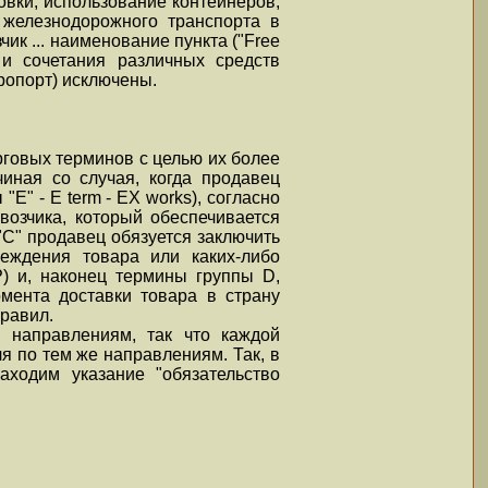
овки, использование контейнеров,
 железнодорожного транспорта в
ик ... наименование пункта ("Free
 и сочетания различных средств
ропорт) исключены.
говых терминов с целью их более
иная со случая, когда продавец
" - E term - EX works), согласно
возчика, который обеспечивается
"С" продавец обязуется заключить
реждения товара или каких-либо
) и, наконец термины группы D,
мента доставки товара в страну
равил.
 направлениям, так что каждой
я по тем же направлениям. Так, в
аходим указание "обязательство