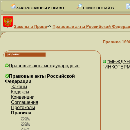
ZAKI.RU ЗАКОНЫ И ПРАВО
ПОИСК ПО САЙТУ
->
Законы и Право
Правовые акты Российской Федера
Правила 199
"МЕЖДУН
Правовые акты международные
"ИНКОТЕРМС"
Правовые акты Российской
Федерации
Законы
Кодексы
Конвенции
Соглашения
Протоколы
Правила
2009г.
2008г.
2007г.