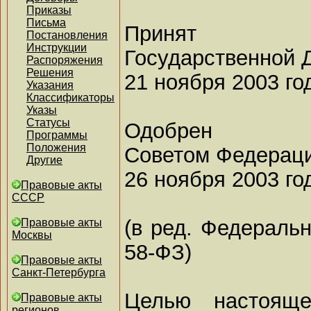
Приказы
Письма
Принят
Постановления
Инструкции
Государственной 
Распоряжения
Решения
21 ноября 2003 го
Указания
Классификаторы
Указы
Статусы
Одобрен
Программы
Положения
Советом Федерац
Другие
26 ноября 2003 го
Правовые акты
СССР
(в ред. Федеральн
Правовые акты
Москвы
58-ФЗ)
Правовые акты
Санкт-Петербурга
Целью настояще
Правовые акты
регионов