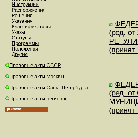
Инструкции
Распоряжения
Решения
Указания
ФЕДЕР
Классификаторы
(ред. о
Указы
Статусы
РЕГУЛИ
Программы
(принят
Положения
Другие
Правовые акты СССР
Правовые акты Москвы
ФЕДЕР
Правовые акты Санкт-Петербурга
(ред. о
Правовые акты регионов
МУНИЦ
(принят