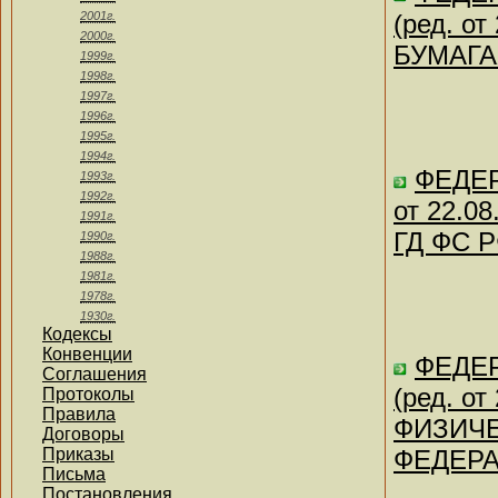
2001г.
(ред. о
2000г.
БУМАГАХ
1999г.
1998г.
1997г.
1996г.
1995г.
1994г.
ФЕДЕР
1993г.
1992г.
от 22.0
1991г.
ГД ФС Р
1990г.
1988г.
1981г.
1978г.
1930г.
Кодексы
Конвенции
ФЕДЕР
Соглашения
(ред. о
Протоколы
Правила
ФИЗИЧЕ
Договоры
Приказы
ФЕДЕРАЦ
Письма
Постановления