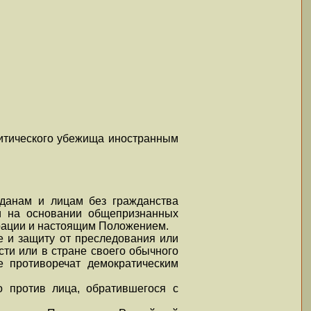
итического убежища иностранным
жданам и лицам без гражданства
ии на основании общепризнанных
ерации и настоящим Положением.
 и защиту от преследования или
ти или в стране своего обычного
е противоречат демократическим
о против лица, обратившегося с