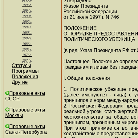
Утверждено
1995г.
Указом Президента
1994г.
Российской Федерации
1993г.
от 21 июля 1997 г. N 746
1992г.
1991г.
ПОЛОЖЕНИЕ
1988г.
О ПОРЯДКЕ ПРЕДОСТАВЛЕН
1987г.
ПОЛИТИЧЕСКОГО УБЕЖИЩА
1986г.
1981г.
(в ред. Указа Президента РФ от 
1976г.
1974г.
Настоящее Положение определ
Статусы
гражданам и лицам без граждан
Программы
Положения
I. Общие положения
Другие
1. Политическое убежище пре
Правовые акты
(далее именуются - лица) с 
СССР
принципов и норм международно
2. Российская Федерация пред
Правовые акты
реальной угрозы стать жертвой
Москвы
местожительства за обществе
принципам, признанным мировы
Правовые акты
При этом принимается во вни
Санкт-Петербурга
ходатайством о предоставлении