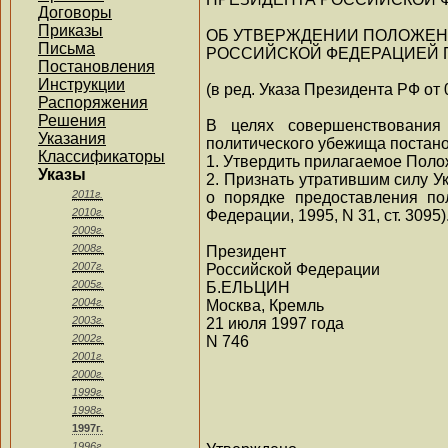
Договоры
Приказы
ОБ УТВЕРЖДЕНИИ ПОЛОЖЕН
Письма
РОССИЙСКОЙ ФЕДЕРАЦИЕЙ 
Постановления
Инструкции
(в ред. Указа Президента РФ от 
Распоряжения
Решения
В целях совершенствования 
Указания
политического убежища постан
Классификаторы
1. Утвердить прилагаемое Поло
Указы
2. Признать утратившим силу У
2011г.
о порядке предоставления по
2010г.
Федерации, 1995, N 31, ст. 3095)
2009г.
2008г.
Президент
2007г.
Российской Федерации
2005г.
Б.ЕЛЬЦИН
2004г.
Москва, Кремль
2003г.
21 июля 1997 года
2002г.
N 746
2001г.
2000г.
1999г.
1998г.
1997г.
1996г.