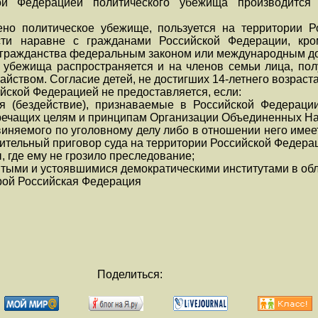
ой Федерацией политического убежища производится 
лено политическое убежище, пользуется на территории 
сти наравне с гражданами Российской Федерации, кро
з гражданства федеральным законом или международным д
 убежища распространяется и на членов семьи лица, по
айством. Согласие детей, не достигших 14-летнего возраста
йской Федерацией не предоставляется, если:
ия (бездействие), признаваемые в Российской Федераци
речащих целям и принципам Организации Объединенных На
виняемого по уголовному делу либо в отношении него имее
тельный приговор суда на территории Российской Федера
, где ему не грозило преследование;
итыми и устоявшимися демократическими институтами в обл
орой Российская Федерация
Поделиться: