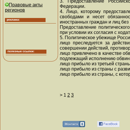
3. Предоставление Российск
Правовые акты
Федерации.
регионов
4. Лицо, которому предостав
свободами и несет обязанно
иностранных граждан и лиц бе
Предоставление политического
при условии их согласия с ходат
5. Политическое убежище Росси
лицо преследуется за действ
совершении действий, противо
лицо привлечено в качестве об
подлежащий исполнению обвини
лицо прибыло из третьей страны
лицо прибыло из страны с разв
лицо прибыло из страны, с кот
>
1
2
3