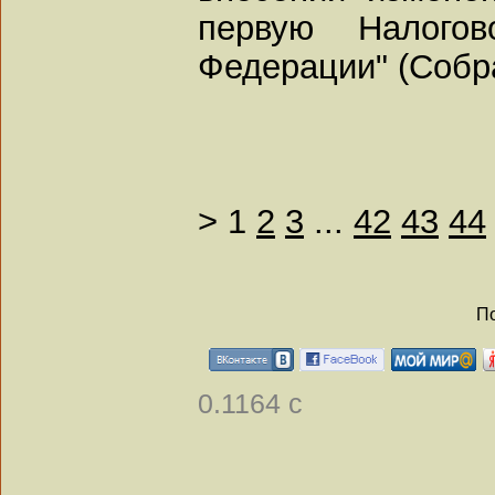
первую Налогов
Федерации" (Собр
>
1
2
3
...
42
43
44
По
0.1164 с