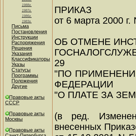
1988г.
ПРИКАЗ
1987г.
1986г.
от 6 марта 2000 г.
1983г.
Письма
Постановления
Инструкции
ОБ ОТМЕНЕ ИНС
Распоряжения
Решения
ГОСНАЛОГСЛУЖБЫ
Указания
Классификаторы
29
Указы
Статусы
"ПО ПРИМЕНЕН
Программы
Положения
ФЕДЕРАЦИИ
Другие
"О ПЛАТЕ ЗА ЗЕ
Правовые акты
СССР
(в ред. Измене
Правовые акты
Москвы
внесенных Прика
Правовые акты
Санкт-Петербурга