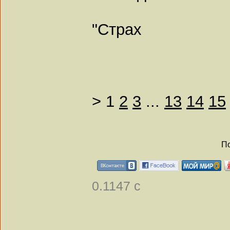
"Страх
>
1
2
3
...
13
14
15
По
0.1147 с