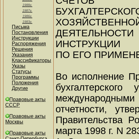
СЧЕТОВ
1988г.
БУХГАЛТЕРСКО
1987г.
1986г.
ХОЗЯЙСТВЕННО
1983г.
Письма
ДЕЯТЕЛЬНОС
Постановления
Инструкции
ИНСТРУКЦИИ
Распоряжения
Решения
ПО ЕГО ПРИМЕ
Указания
Классификаторы
Указы
Статусы
Во исполнение П
Программы
Положения
бухгалтерского
Другие
международными
Правовые акты
СССР
отчетности, утв
Правовые акты
Правительства Р
Москвы
марта 1998 г. N 2
Правовые акты
Санкт-Петербурга