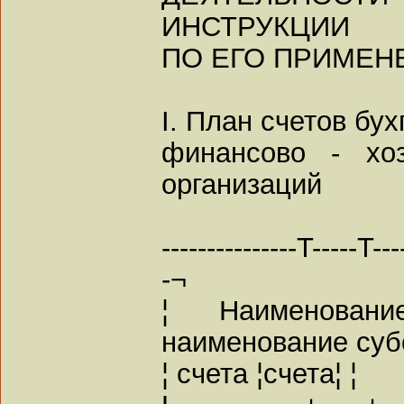
ИНСТРУКЦИИ
ПО ЕГО ПРИМЕ
I. План счетов бух
финансово - хоз
организаций
---------------T-----T----
-¬
¦ Наименован
наименование субс
¦ счета ¦счета¦ ¦