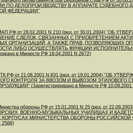
дебного департамента при Верховном Суде РФ от 30.08.2
И ПО ДЕЛОПРОИЗВОДСТВУ В АППАРАТЕ СУДЕБНОГО 
ОЙ ФЕДЕРАЦИИ"
АП РФ от 28.02.2001 N 210 (ред. от 30.01.2004) "О
ЕНИЕ СДЕЛОК, СВЯЗАННЫХ С ПРИОБРЕТЕНИЕМ АКТИВ
ЫХ ОРГАНИЗАЦИЙ, А ТАКЖЕ ПРАВ, ПОЗВОЛЯЮЩИХ О
ОСТИ ЛИБО ОСУЩЕСТВЛЯТЬ ФУНКЦИИ ИСПОЛНИТЕЛЬН
ровано в Минюсте РФ 18.04.2001 N 2672)
ТК РФ от 21.08.2001 N 831 (ред. от 19.01.2004) "ОБ
ГО КОНТРОЛЯ ЗА ВВОЗОМ И ВЫВОЗОМ ЭТИЛОВОГО 
ОДУКЦИИ" (Зарегистрировано в Минюсте РФ 10.09.2001 
инистра обороны РФ от 15.01.2001 N 25 (ред. от 22.0
РСКИХ, ВОЕННО-МУЗЫКАЛЬНЫХ УЧИЛИЩАХ И КАДЕТС
 КОРПУСАХ МИНИСТЕРСТВА ОБОРОНЫ РОССИЙСКОЙ ФЕДЕ
 2566)