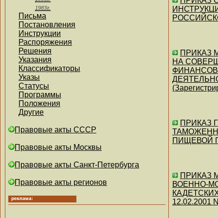
ПРИКАЗ Су
1983г.
ИНСТРУКЦИ
Письма
РОССИЙСК
Постановления
Инструкции
Распоряжения
Решения
ПРИКАЗ М
Указания
НА СОВЕРШ
Классификаторы
ФИНАНСОВ
Указы
ДЕЯТЕЛЬН
Статусы
(Зарегистри
Программы
Положения
Другие
ПРИКАЗ Г
Правовые акты СССР
ТАМОЖЕННО
ПИЩЕВОЙ ПР
Правовые акты Москвы
Правовые акты Санкт-Петербурга
ПРИКАЗ М
Правовые акты регионов
ВОЕННО-МО
КАДЕТСКИХ
12.02.2001 N