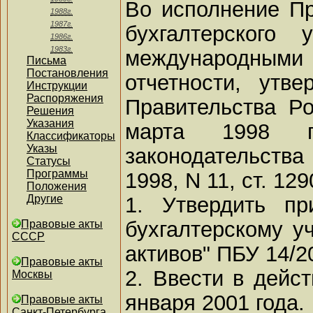
Во исполнение П
1988г.
1987г.
бухгалтерского
1986г.
1983г.
международными
Письма
Постановления
отчетности, утв
Инструкции
Распоряжения
Правительства Р
Решения
Указания
марта 1998 
Классификаторы
Указы
законодательств
Статусы
Программы
1998, N 11, ст. 12
Положения
1. Утвердить п
Другие
бухгалтерскому у
Правовые акты
СССР
активов" ПБУ 14/2
Правовые акты
2. Ввести в дейс
Москвы
января 2001 года.
Правовые акты
Санкт-Петербурга