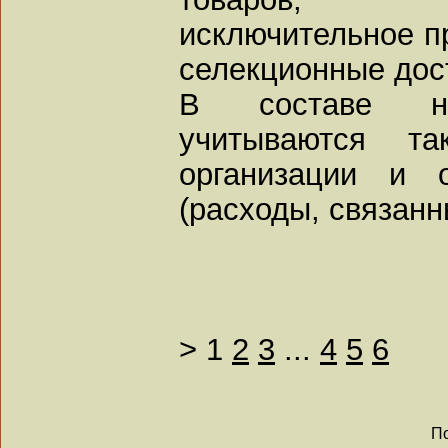
исключительное п
селекционные дос
В составе не
учитываются та
организации и 
(расходы, связанн
>
1
2
3
...
4
5
6
По