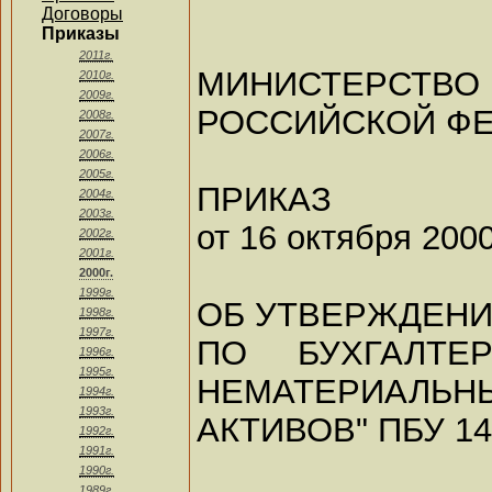
Договоры
Приказы
2011г.
МИНИСТЕР
2010г.
2009г.
РОССИЙСКОЙ Ф
2008г.
2007г.
2006г.
2005г.
ПРИКАЗ
2004г.
2003г.
от 16 октября 2000
2002г.
2001г.
2000г.
1999г.
ОБ УТВЕРЖДЕН
1998г.
1997г.
ПО БУХГАЛТЕ
1996г.
1995г.
НЕМАТЕРИАЛЬН
1994г.
1993г.
АКТИВОВ" ПБУ 14
1992г.
1991г.
1990г.
1989г.