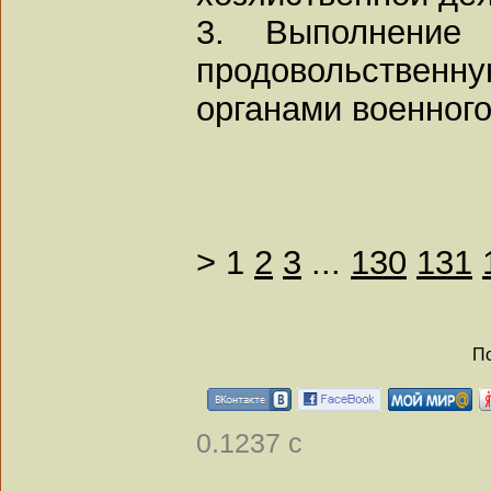
3. Выполнение 
продовольственну
органами военного
>
1
2
3
...
130
131
По
0.1237 с