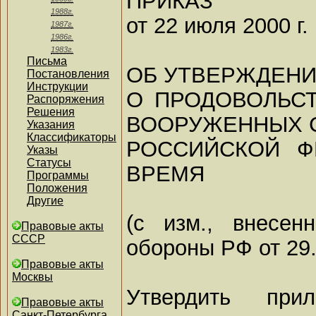
ПРИКАЗ
1988г.
от 22 июля 2000 г.
1987г.
1986г.
1983г.
Письма
ОБ УТВЕРЖДЕН
Постановления
Инструкции
О ПРОДОВОЛЬС
Распоряжения
Решения
ВООРУЖЕННЫХ 
Указания
Классификаторы
РОССИЙСКОЙ Ф
Указы
Статусы
ВРЕМЯ
Программы
Положения
Другие
(с изм., внесе
Правовые акты
СССР
обороны РФ от 29.
Правовые акты
Москвы
Утвердить при
Правовые акты
Санкт-Петербурга