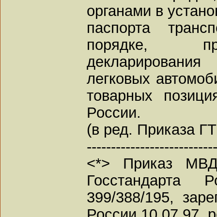
органами в устан
паспорта транс
порядке, пр
декларировани
легковых автомоб
товарных позиц
России.
(в ред. Приказа Г
--------------------------
<*> Приказ МВД
Госстандарта 
399/388/195, зар
России 10.07.97, р