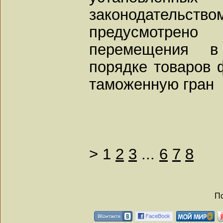
законодатель
предусмотрено
перемещения в
порядке товаров 
таможенную гран
>
1
2
3
...
6
7
8
По