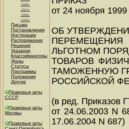
ПРИКАЗ
1988г.
от 24 ноября 1999 
1987г.
1986г.
1983г.
Письма
ОБ УТВЕРЖДЕНИ
Постановления
Инструкции
ПЕРЕМЕЩЕНИ
Распоряжения
Решения
ЛЬГОТНОМ ПОРЯ
Указания
Классификаторы
ТОВАРОВ ФИЗИ
Указы
Статусы
ТАМОЖЕННУЮ Г
Программы
Положения
РОССИЙСКОЙ Ф
Другие
Правовые акты
СССР
(в ред. Приказов 
Правовые акты
от 24.06.2003 N 6
Москвы
17.06.2004 N 687)
Правовые акты
Санкт-Петербурга