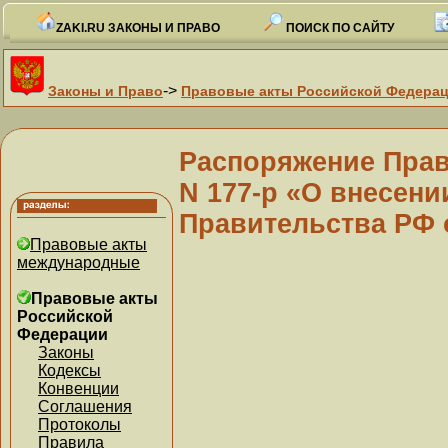
ZAKI.RU ЗАКОНЫ И ПРАВО
ПОИСК ПО САЙТУ
->
Законы и Право
Правовые акты Российской Федера
Распоряжение Прави
N 177-р «О внесен
Правительства РФ о
Правовые акты
международные
Правовые акты
Российской
Федерации
Законы
Кодексы
Конвенции
Соглашения
Протоколы
Правила