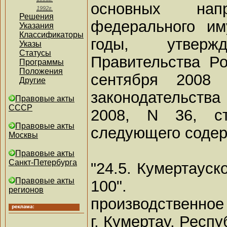
основных напр
1992г.
Решения
федерального и
Указания
Классификаторы
годы, утверж
Указы
Статусы
Правительства Р
Программы
Положения
сентября 2008 
Другие
законодательств
Правовые акты
СССР
2008, N 36, ст
Правовые акты
следующего содер
Москвы
Правовые акты
Санкт-Петербурга
"24.5. Кумертауск
Правовые акты
100".
регионов
производственное
г. Кумертау, Респ