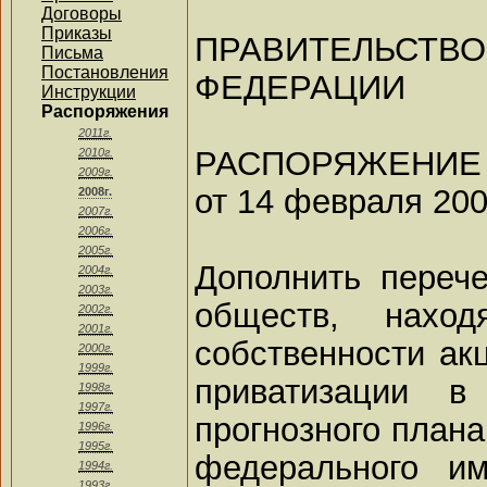
Договоры
Приказы
ПРАВИТЕЛЬ
Письма
Постановления
ФЕДЕРАЦИИ
Инструкции
Распоряжения
2011г.
РАСПОРЯЖЕНИЕ
2010г.
2009г.
от 14 февраля 2009
2008г.
2007г.
2006г.
2005г.
Дополнить переч
2004г.
2003г.
обществ, нахо
2002г.
2001г.
собственности ак
2000г.
1999г.
приватизации в
1998г.
1997г.
прогнозного плана
1996г.
1995г.
федерального и
1994г.
1993г.