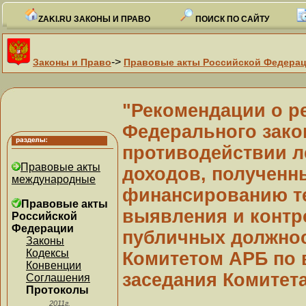
ZAKI.RU ЗАКОНЫ И ПРАВО
ПОИСК ПО САЙТУ
->
Законы и Право
Правовые акты Российской Федера
"Рекомендации о р
Федерального зако
противодействии л
Правовые акты
доходов, полученн
международные
финансированию те
Правовые акты
выявления и контр
Российской
Федерации
публичных должнос
Законы
Кодексы
Комитетом АРБ по 
Конвенции
заседания Комитета 
Соглашения
Протоколы
2011г.