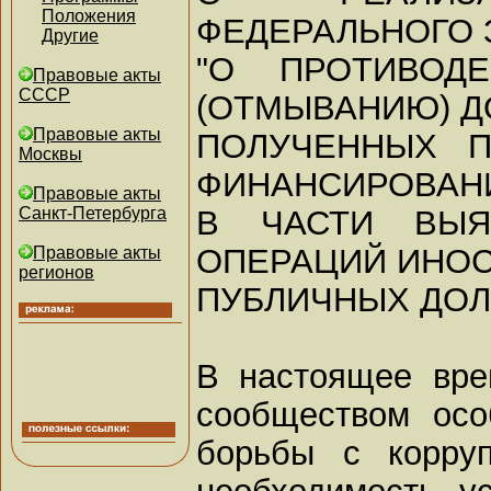
Положения
ФЕДЕРАЛЬНОГО З
Другие
"О ПРОТИВОДЕ
Правовые акты
СССР
(ОТМЫВАНИЮ) Д
Правовые акты
ПОЛУЧЕННЫХ П
Москвы
ФИНАНСИРОВАН
Правовые акты
В ЧАСТИ ВЫЯ
Санкт-Петербурга
ОПЕРАЦИЙ ИНО
Правовые акты
регионов
ПУБЛИЧНЫХ ДОЛ
В настоящее вр
сообществом осо
борьбы с корру
необходимость у