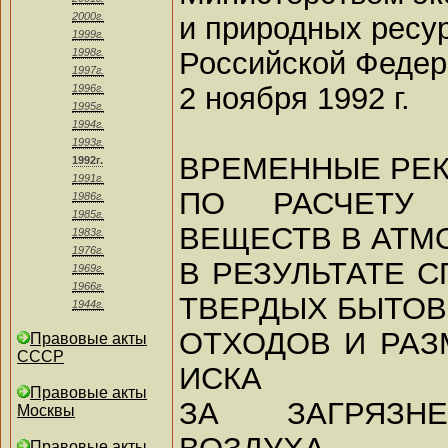
2000г.
и природных ресу
1999г.
Российской Феде
1998г.
1997г.
2 ноября 1992 г.
1996г.
1995г.
1994г.
1993г.
ВРЕМЕННЫЕ РЕ
1992г.
1991г.
ПО РАСЧЕТУ
1986г.
1985г.
ВЕЩЕСТВ В АТМ
1983г.
1976г.
В РЕЗУЛЬТАТЕ 
1969г.
1966г.
ТВЕРДЫХ БЫТО
1944г.
ОТХОДОВ И РА
Правовые акты
СССР
ИСКА
Правовые акты
ЗА ЗАГРЯЗН
Москвы
ВОЗДУХА
Правовые акты