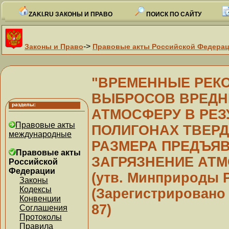
ZAKI.RU ЗАКОНЫ И ПРАВО
ПОИСК ПО САЙТУ
->
Законы и Право
Правовые акты Российской Федера
"ВРЕМЕННЫЕ РЕК
ВЫБРОСОВ ВРЕДН
АТМОСФЕРУ В РЕЗ
Правовые акты
ПОЛИГОНАХ ТВЕР
международные
РАЗМЕРА ПРЕДЪЯВ
Правовые акты
ЗАГРЯЗНЕНИЕ АТ
Российской
Федерации
(утв. Минприроды Р
Законы
Кодексы
(Зарегистрировано 
Конвенции
87)
Соглашения
Протоколы
Правила