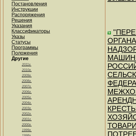
Постановления
Инструкции
Распоряжения
Решения
Указания
"ПЕР
Классификаторы
Указы
ОРГАН
Статусы
Программы
НАДЗОР
Положения
МАШИН 
Другие
РОССИ
2011г.
2010г.
СЕЛЬС
2009г.
2008г.
ФЕДЕРА
2007г.
МЕЖХО
2006г.
2005г.
АРЕНДН
2004г.
КРЕСТЬ
2003г.
2002г.
ХОЗЯЙС
2001г.
ТОВАР
2000г.
1999г.
ПОТРЕБ
1998г.