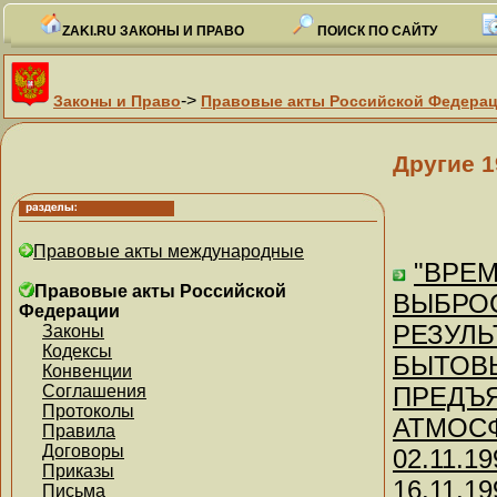
ZAKI.RU ЗАКОНЫ И ПРАВО
ПОИСК ПО САЙТУ
->
Законы и Право
Правовые акты Российской Федера
Другие 1
Правовые акты международные
"ВРЕ
Правовые акты Российской
ВЫБРОС
Федерации
РЕЗУЛЬ
Законы
Кодексы
БЫТОВЫ
Конвенции
Соглашения
ПРЕДЪЯ
Протоколы
АТМОСФ
Правила
Договоры
02.11.1
Приказы
16.11.19
Письма