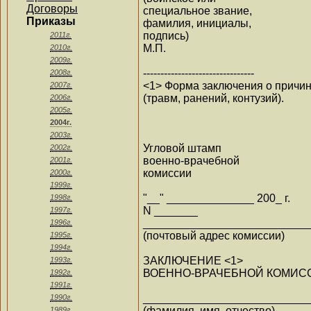
Договоры
специальное звание,
Приказы
фамилия, инициалы,
подпись)
2011г.
М.П.
2010г.
2009г.
--------------------------------
2008г.
<1> Форма заключения о причин
2007г.
(травм, ранений, контузий).
2006г.
2005г.
2004г.
2003г.
Угловой штамп
2002г.
военно-врачебной
2001г.
комиссии
2000г.
1999г.
"__" ______________ 200_ г.
1998г.
N _______
1997г.
__________________________
1996г.
(почтовый адрес комиссии)
1995г.
1994г.
ЗАКЛЮЧЕНИЕ <1>
1993г.
ВОЕННО-ВРАЧЕБНОЙ КОМИС
1992г.
1991г.
___________________________
1990г.
(фамилия, имя, отчество)
1989г.