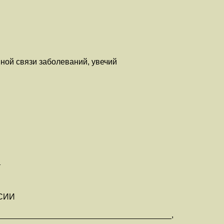
ной связи заболеваний, увечий
_
СИИ
______________________________________,