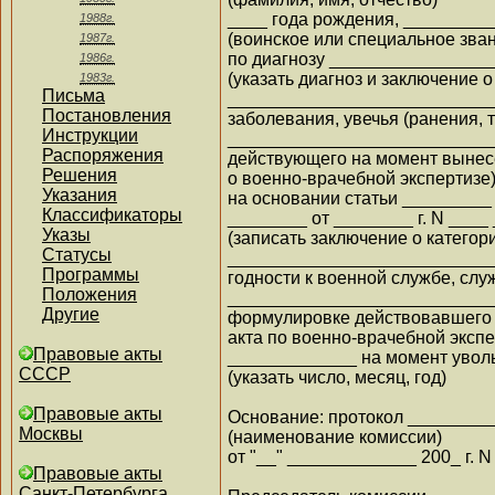
____ года рождения, _______
1988г.
(воинское или специальное зва
1987г.
по диагнозу _______________
1986г.
(указать диагноз и заключение 
1983г.
Письма
__________________________
Постановления
заболевания, увечья (ранения, 
Инструкции
__________________________
Распоряжения
действующего на момент выне
Решения
о военно-врачебной экспертизе
Указания
на основании статьи ________
Классификаторы
________ от ________ г. N __
Указы
(записать заключение о категор
Статусы
__________________________
Программы
годности к военной службе, слу
Положения
__________________________
Другие
формулировке действовавшего 
акта по военно-врачебной экспе
Правовые акты
_____________ на момент уво
СССР
(указать число, месяц, год)
Правовые акты
Основание: протокол _______
Москвы
(наименование комиссии)
от "__" _____________ 200_ г. N
Правовые акты
Санкт-Петербурга