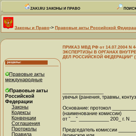
ZAKI.RU ЗАКОНЫ И ПРАВО
ПОИСК
->
Законы и Право
Правовые акты Российской Федера
ПРИКАЗ МВД РФ от 14.07.2004 
ЭКСПЕРТИЗЫ В ОРГАНАХ ВНУТР
ДЕЛ РОССИЙСКОЙ ФЕДЕРАЦИИ" (За
Правовые акты
международные
Правовые акты
_______________
Российской
увечья (ранения, травмы, контуз
Федерации
Законы
Основание: протокол _______
Кодексы
(наименование комиссии)
Конвенции
от "__" ___________ 200_ г. N _
Соглашения
Протоколы
Председатель комиссии _____
Правила
(воинское или