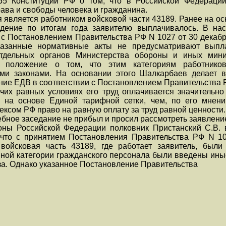
55 Конституции РФ о том, что в Российской Федераци
ва и свободы человека и гражданина.
является работником войсковой части 43189. Ранее на ос
дение по итогам года заявителю выплачивалось. В на
и с Постановлением Правительства РФ N 1027 от 30 декаб
казанные нормативные акты не предусматривают выпл
отдельных органов Министерства обороны и иных мини
т положение о том, что этим категориям работнико
и законами. На основании этого Шалкарбаев делает в
ние ЕДВ в соответствии с Постановлением Правительства Р
очих равных условиях его труд оплачивается значительно
я на основе Единой тарифной сетки, чем, по его мнен
ксом РФ право на равную оплату за труд равной ценности.
бное заседание не прибыл и просил рассмотреть заявление
оны Российской Федерации полковник Пристанский С.В. 
 что с принятием Постановления Правительства РФ N 10
войсковая часть 43189, где работает заявитель, был
ной категории гражданского персонала были введены иные
аза. Однако указанное Постановление Правительства