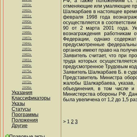
РФ, а также положениям ст. 
1993г.
отменяющие или умаляющие пра
1992г.
Шалкарбаев в настоящее время 
1991г.
февраля 1998 года вознаграж
1990г.
осуществляется в соответстви
1989г.
90 от 2 марта 2001 года. У
1988г.
вознаграждения работникам 
1987г.
Федерации, однако содержа
1984г.
предусмотренные федеральным
1983г.
органов имеют право на получе
1982г.
Заявитель считает, что при пр
1981г.
труда которых осуществляетс
1980г.
предусмотренное Трудовым коде
1975г.
Заявитель Шалкарбаев Б. в суде
1973г.
Представитель Министра обор
1972г.
жалобы Шалкарбаева, указав,
1936г.
объединения, в том числе и 
Указания
Министерства обороны РФ. Дан
Классификаторы
была увеличена от 1,2 до 1,5 р
Указы
Статусы
Программы
Положения
>
1
2
3
Другие
Правовые акты