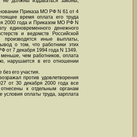
и не должны издаваться законы,
новании Приказа МО РФ N 61 от 4
стоящее время оплата его труда
ря 2000 года и Приказом МО РФ N
ату единовременного денежного
стерств и ведомств Российской
в производятся иные выплаты,
ывод о том, что работники этих
Ф от 7 декабря 1994 года N 1349.
 меньше, чем работников, оплата
ию, нарушается в его отношении
 без его участия.
возражал против удовлетворения
27 от 30 декабря 2000 года все
и отнесены к отдельным органам
 условия оплаты труда, зарплата