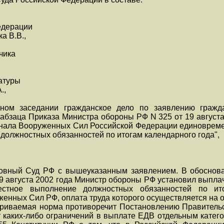
едерации
а В.В.,
чика
атуры
.,
бном заседании гражданское дело по заявлению граж
абзаца Приказа Министра обороны РФ N 325 от 19 августа
онала Вооруженных Сил Российской Федерации единоврем
должностных обязанностей по итогам календарного года",
овный Суд РФ с вышеуказанным заявлением. В обоснова
 19 августа 2002 года Министр обороны РФ установил вып
естное выполнение должностных обязанностей по ито
енных Сил РФ, оплата труда которого осуществляется на о
париваемая норма противоречит Постановлению Правительс
т каких-либо ограничений в выплате ЕДВ отдельным катег