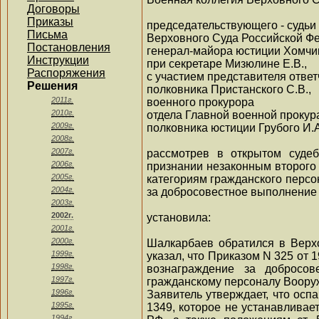
Договоры
Приказы
председательствующего - судьи
Письма
Верховного Суда Российской Ф
Постановления
генерал-майора юстиции Хомчик
Инструкции
при секретаре Мизюлине Е.В.,
Распоряжения
с участием представителя ответ
Решения
полковника Пристанского С.В.,
2011г.
военного прокурора
2010г.
отдела Главной военной прокур
2009г.
полковника юстиции Грубого И.А
2008г.
2007г.
рассмотрев в открытом суде
2006г.
признании незаконным второго 
2005г.
категориям гражданского перс
2004г.
за добросовестное выполнение 
2003г.
2002г.
установила:
2001г.
2000г.
Шалкарбаев обратился в Верх
1999г.
указал, что Приказом N 325 от
1998г.
вознаграждение за добросов
1997г.
гражданскому персоналу Вооруж
1996г.
Заявитель утверждает, что ос
1995г.
1349, которое не устанавливае
1994г.