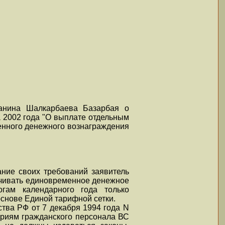
данина Шалкарбаева Базарбая о
 2002 года "О выплате отдельным
енного денежного вознаграждения
ние своих требований заявитель
лачивать единовременное денежное
гам календарного года только
снове Единой тарифной сетки.
тва РФ от 7 декабря 1994 года N
ориям гражданского персонала ВС