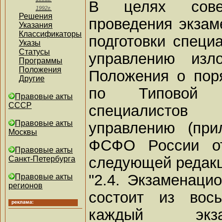
В целях совер
1992г.
Решения
проведения экзам
Указания
Классификаторы
подготовки специ
Указы
Статусы
управлению изл
Программы
Положения
Положения о пор
Другие
по Типовой п
Правовые акты
СССР
специалистов
Правовые акты
управлению (пр
Москвы
ФСФО России от
Правовые акты
следующей редакц
Санкт-Петербурга
"2.4. Экзаменаци
Правовые акты
регионов
состоит из вос
каждый экза