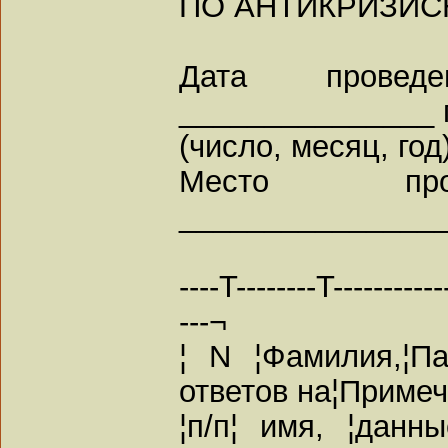
ПО АНТИКРИЗИ
Дата провед
_______________ г
(число, месяц, год
Место пров
_______________
----T--------T-----------
---¬
¦ N ¦Фамилия,¦П
ответов на¦Примеч
¦п/п¦ имя, ¦данны