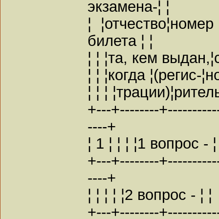
экзамена-¦ ¦
¦ ¦отчество¦номер
билета ¦ ¦
¦ ¦ ¦та, кем выдан,
¦ ¦ ¦когда ¦(регис-¦
¦ ¦ ¦ ¦трации)¦ритель
+---+--------+----------
----+
¦ 1 ¦ ¦ ¦ ¦1 вопрос - ¦
+---+--------+----------
----+
¦ ¦ ¦ ¦ ¦2 вопрос - ¦ ¦
+---+--------+----------