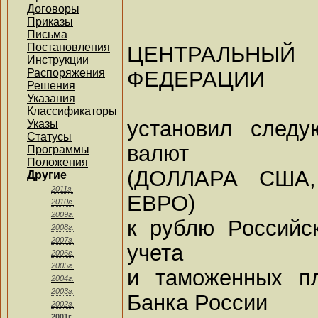
Договоры
Приказы
Письма
Постановления
ЦЕНТРАЛЬНЫ
Инструкции
ФЕДЕРАЦИИ
Распоряжения
Решения
Указания
Классификаторы
установил след
Указы
Статусы
валют
Программы
Положения
(ДОЛЛАРА США
Другие
2011г.
ЕВРО)
2010г.
2009г.
к рублю Российс
2008г.
2007г.
учета
2006г.
2005г.
и таможенных пл
2004г.
2003г.
Банка России
2002г.
2001г.