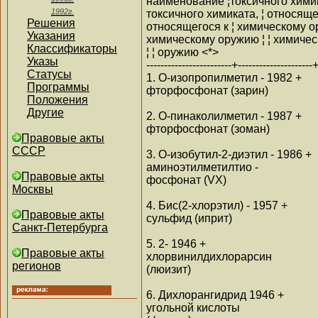
наименование ¦токсичного химик
1992г.
токсичного химиката, ¦ относяще
Решения
относящегося к ¦ химическому о
Указания
химическому оружию ¦ ¦ химиче
Классификаторы
¦ ¦ оружию <*>
Указы
------------------------+---------------------+
Статусы
1. О-изопропилметил - 1982 +
Программы
фторфосфонат (зарин)
Положения
Другие
2. О-пинаколилметил - 1987 +
фторфосфонат (зоман)
Правовые акты
СССР
3. О-изобутил-2-диэтил - 1986 +
аминоэтилметилтио -
Правовые акты
фосфонат (VX)
Москвы
4. Бис(2-хлорэтил) - 1957 +
Правовые акты
сульфид (иприт)
Санкт-Петербурга
5. 2- 1946 +
Правовые акты
хлорвинилдихлорарсин
регионов
(люизит)
6. Дихлорангидрид 1946 +
угольной кислоты