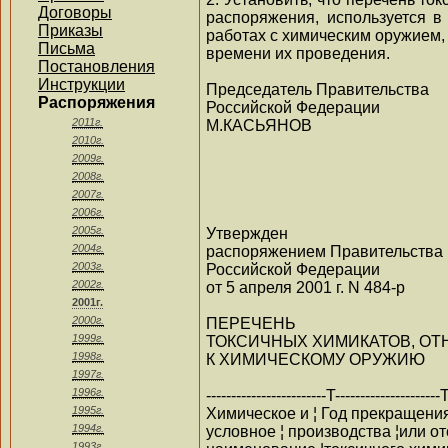
Договоры
распоряжения, используется в
Приказы
работах с химическим оружием,
Письма
времени их проведения.
Постановления
Инструкции
Председатель Правительства
Распоряжения
Российской Федерации
2011г.
М.КАСЬЯНОВ
2010г.
2009г.
2008г.
2007г.
2006г.
2005г.
Утвержден
2004г.
распоряжением Правительства
2003г.
Российской Федерации
2002г.
от 5 апреля 2001 г. N 484-р
2001г.
2000г.
ПЕРЕЧЕНЬ
1999г.
ТОКСИЧНЫХ ХИМИКАТОВ, О
1998г.
К ХИМИЧЕСКОМУ ОРУЖИЮ
1997г.
1996г.
------------------------T---------------------T
1995г.
Химическое и ¦ Год прекращения
1994г.
условное ¦ производства ¦или отс
1993г.