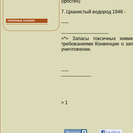
(фосген)
7. Цианистый водород 1946 -
-----
--------------------------------
<*> Запасы токсичных химик
требованиями Конвенции о зап
уничтожении.
-----
--------------------
>
1