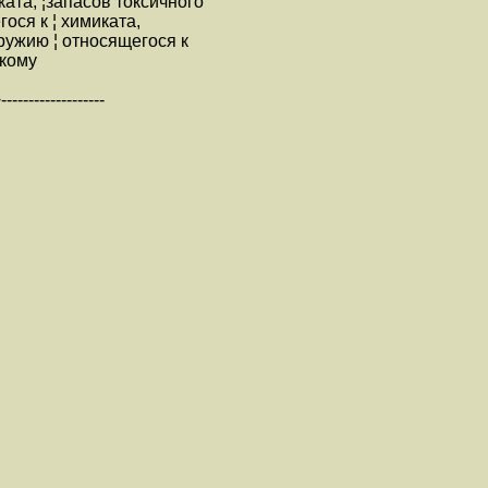
ата, ¦запасов токсичного
гося к ¦ химиката,
ружию ¦ относящегося к
скому
-------------------