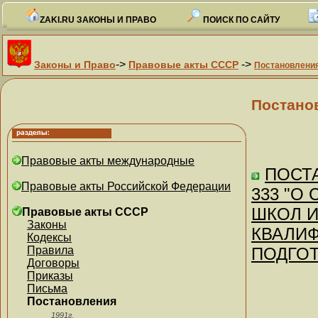
ZAKI.RU ЗАКОНЫ И ПРАВО
ПОИСК ПО САЙТУ
->
->
Законы и Право
Правовые акты СССР
Постановлени
Постано
Правовые акты международные
ПОСТА
Правовые акты Российской Федерации
333 "О
ШКОЛ 
Правовые акты СССР
Законы
КВАЛИФ
Кодексы
Правила
ПОДГОТ
Договоры
Приказы
Письма
Постановления
1991г.