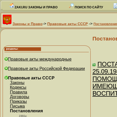
ZAKI.RU ЗАКОНЫ И ПРАВО
ПОИСК ПО САЙТУ
->
->
Законы и Право
Правовые акты СССР
Постановлени
Постано
Правовые акты международные
ПОСТА
Правовые акты Российской Федерации
25.09.
ПОМОЩ
Правовые акты СССР
Законы
ИМЕЮЩИ
Кодексы
Правила
ВОСПИ
Договоры
Приказы
Письма
Постановления
1991г.