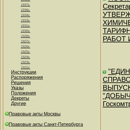
Секрета
1937г.
1936г.
УТВЕР
1934г.
1933г.
ХИМИЧЕ
1931г.
ТАРИФ
1930г.
1928г.
РАБОТ 
1927г.
1926г.
1925г.
1924г.
1923г.
1922г.
"ЕДИ
Инструкции
Распоряжения
СПРАВО
Решения
ВЫПУСК
Указы
Положения
"ДОБЫЧА
Декреты
Госкомт
Другие
Правовые акты Москвы
Правовые акты Санкт-Петербурга