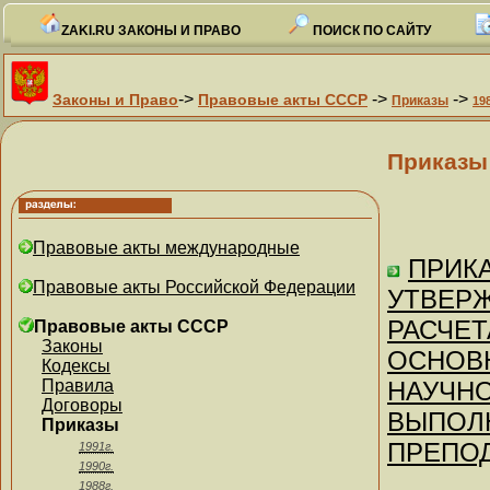
ZAKI.RU ЗАКОНЫ И ПРАВО
ПОИСК ПО САЙТУ
->
->
->
Законы и Право
Правовые акты СССР
Приказы
19
Приказы
Правовые акты международные
ПРИКА
Правовые акты Российской Федерации
УТВЕР
РАСЧЕТ
Правовые акты СССР
Законы
ОСНОВ
Кодексы
Правила
НАУЧНО
Договоры
ВЫПОЛ
Приказы
ПРЕПОД
1991г.
1990г.
1988г.