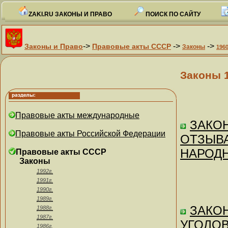
ZAKI.RU ЗАКОНЫ И ПРАВО
ПОИСК ПО САЙТУ
->
->
->
Законы и Право
Правовые акты СССР
Законы
1960
Законы 
Правовые акты международные
ЗАКОН
Правовые акты Российской Федерации
ОТЗЫВА
НАРОДН
Правовые акты СССР
Законы
1992г.
1991г.
1990г.
1989г.
ЗАКОН
1988г.
1987г.
УГОЛОВ
1986г.