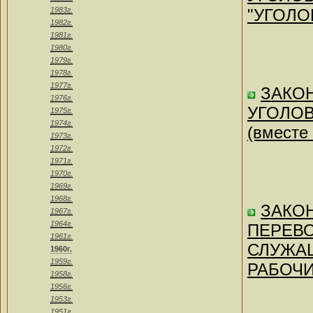
1983г.
"УГОЛО
1982г.
1981г.
1980г.
1979г.
1978г.
1977г.
ЗАКОН
1976г.
УГОЛОВ
1975г.
1974г.
(вместе
1973г.
1972г.
1971г.
1970г.
1969г.
1968г.
ЗАКОН
1967г.
1964г.
ПЕРЕВО
1961г.
СЛУЖАЩ
1960г.
1959г.
РАБОЧИ
1958г.
1956г.
1953г.
1951г.