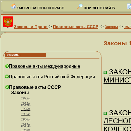
ZAKI.RU ЗАКОНЫ И ПРАВО
ПОИСК ПО САЙТУ
->
->
->
Законы и Право
Правовые акты СССР
Законы
1978
Законы 
Правовые акты международные
ЗАКОН
Правовые акты Российской Федерации
МИНИСТ
Правовые акты СССР
Законы
1992г.
1991г.
1990г.
ЗАКОН
1989г.
ЛЕСНОГ
1988г.
1987г.
КОДЕКС
1986г.